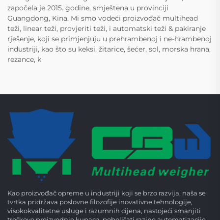
započela je 2015. godine, smještena u provinciji
Guangdong, Kina. Mi smo vodeći proizvođač multihead
teži, linear teži, provjeriti teži, i automatski teži & pakiranje
rješenje, koji se primjenjuju u prehrambenoj i ne-hrambenoj
industriji, kao što su keksi, žitarice, šećer, sol, morska hrana,
rezance, k
Kao proizvođač opreme u industriji koji se brzo razvija, naša se
tvrtka pridržava poslovne filozofije inovativne tehnologije,
visokokvalitetne usluge i razumnih cijena, nastojeći smanjiti
troškove proizvodnje kupaca, poboljšati razine automatizacije,