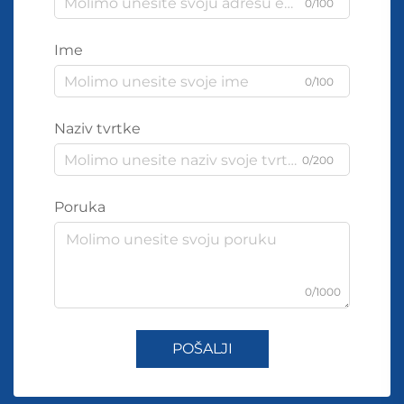
0/100
Ime
0/100
Naziv tvrtke
0/200
Poruka
0/1000
POŠALJI