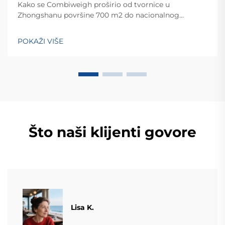
Kako se Combiweigh proširio od tvornice u
Zhongshanu površine 700 m2 do nacionalnog
visokotehnološkog poduzeća koje služi više od 60
zemalja. Otkrijte njihova inteligentna rješenja za
POKAŽI VIŠE
tehtanjezažali globalnu konsultaciju OEM/ODM-a još
danas.
Što naši klijenti govore
​​Lisa K.