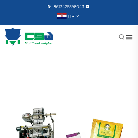
8613425598043
HR