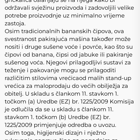
održavali svježinu proizvoda i zadovoljili velike
potrebe proizvodnje uz minimalno vrijeme
zastoja.
Osim tradicionalnih bananskih čipova, ova
svestranost pakirajuća mašina također može
nositi i druge sušene voće i povrće, kao što su
čipovi od banana, čipsi od jabuke ili pakiranje
sušenog voća. Njegovi prilagodljivi sustavi za
teženje i pakovanje mogu se prilagoditi
različitim stilovima vrećicaod malih stand-up
vrećica za maloprodaju do većih obilježja za
obitelj. U skladu s člankom 11. stavkom 1.
točkom (a) Uredbe (EZ) br. 1225/2009 Komisija
je odlučila da se u skladu s člankom 11.
stavkom 1. točkom (b) Uredbe (EZ) br.
1225/2009 primjenjuje odredba o uvozu.
Osim toga, higijenski dizajn i nježno