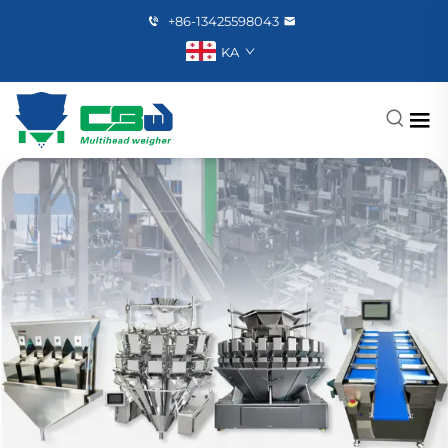
+86-13425598043
KA