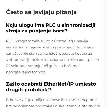
Često se javljaju pitanja
Koju ulogu ima PLC u sinhronizaciji
stroja za punjenje boca?
PLC (Programmable Logic Controller) upravlja
vremenskim mjerenjem za punjenje, pokrivanje i
označavanje stanica, koristeći podatke kodera za
sinhronizaciju brzine transportora u roku od otprilike
0,1 sekunde, smanjujući gužvu u bočama i
poboljšavajući točnost.
Zašto odabrati EtherNet/IP umjesto
drugih protokola?
EtherNet/IP je omiljen za nove instalacije zbog brze
brzine prijenosa podataka i niske latencije, što ga čini