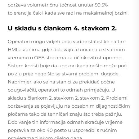
održava volumetričnu točnost unutar 99,5%
tolerancija čak i kada sve radi na maksimalnoj brzini.
U skladu s člankom 4. stavkom 2.
Operatori mogu vidjeti proizvodne statistike na tim
HMI ekranima gdje dobivaju ažuriranja u stvarnom
vremenu o OEE stopama za učinkovitost opreme.
Sistem koristi boje da upozori kada nešto može poći
po zlu prije nego što se stvarni problemi dogode.
Naprimjer, ako se na stanici za prekidač počne
odugovlačiti, operatori to odmah primjećuju. U
skladu s člankom 2. stavkom 2. stavkom 2. Problemi
održavanja se pojavljuju na posebnim dijagnostičkim
pločama tako da tehničari znaju što treba pažnju.
Dobivanje tih informacija odmah skraćuje vrijeme
popravka za oko 40 posto u usporedbi s ručnim
provjerama tijekom cijelog dana.