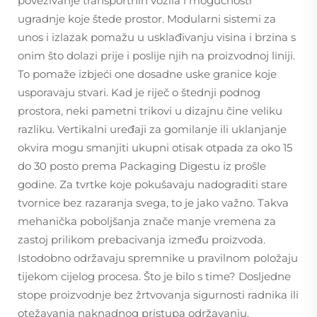
povezivanje transportnih vozila i mogućnosti
ugradnje koje štede prostor. Modularni sistemi za
unos i izlazak pomažu u usklađivanju visina i brzina s
onim što dolazi prije i poslije njih na proizvodnoj liniji.
To pomaže izbjeći one dosadne uske granice koje
usporavaju stvari. Kad je riječ o štednji podnog
prostora, neki pametni trikovi u dizajnu čine veliku
razliku. Vertikalni uređaji za gomilanje ili uklanjanje
okvira mogu smanjiti ukupni otisak otpada za oko 15
do 30 posto prema Packaging Digestu iz prošle
godine. Za tvrtke koje pokušavaju nadograditi stare
tvornice bez razaranja svega, to je jako važno. Takva
mehanička poboljšanja znače manje vremena za
zastoj prilikom prebacivanja između proizvoda.
Istodobno održavaju spremnike u pravilnom položaju
tijekom cijelog procesa. Što je bilo s time? Dosljedne
stope proizvodnje bez žrtvovanja sigurnosti radnika ili
otežavanja naknadnog pristupa održavanju.