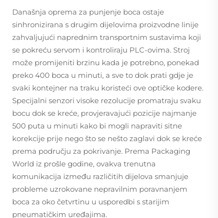
Današnja oprema za punjenje boca ostaje
sinhronizirana s drugim dijelovima proizvodne linije
zahvaljujući naprednim transportnim sustavima koji
se pokreću servom i kontroliraju PLC-ovima. Stroj
može promijeniti brzinu kada je potrebno, ponekad
preko 400 boca u minuti, a sve to dok prati gdje je
svaki kontejner na traku koristeći ove optičke kodere.
Specijalni senzori visoke rezolucije promatraju svaku
bocu dok se kreće, provjeravajući pozicije najmanje
500 puta u minuti kako bi mogli napraviti sitne
korekcije prije nego što se nešto zaglavi dok se kreće
prema području za pokrivanje. Prema Packaging
World iz prošle godine, ovakva trenutna
komunikacija između različitih dijelova smanjuje
probleme uzrokovane nepravilnim poravnanjem
boca za oko četvrtinu u usporedbi s starijim
pneumatičkim uređajima.