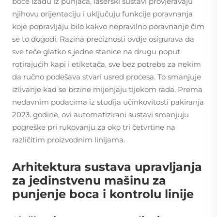
boce izađu iz punjača, laserski sustavi provjeravaju
njihovu orijentaciju i uključuju funkcije poravnanja
koje popravljaju bilo kakvo nepravilno poravnanje čim
se to dogodi. Razina preciznosti ovdje osigurava da
sve teče glatko s jedne stanice na drugu poput
rotirajućih kapi i etiketača, sve bez potrebe za nekim
da ručno podešava stvari usred procesa. To smanjuje
izlivanje kad se brzine mijenjaju tijekom rada. Prema
nedavnim podacima iz studija učinkovitosti pakiranja
2023. godine, ovi automatizirani sustavi smanjuju
pogreške pri rukovanju za oko tri četvrtine na
različitim proizvodnim linijama.
Arhitektura sustava upravljanja
za jedinstvenu mašinu za
punjenje boca i kontrolu linije