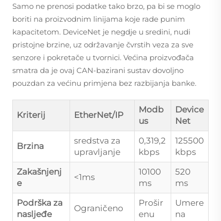
Samo ne prenosi podatke tako brzo, pa bi se moglo
boriti na proizvodnim linijama koje rade punim
kapacitetom. DeviceNet je negdje u sredini, nudi
pristojne brzine, uz održavanje čvrstih veza za sve
senzore i pokretače u tvornici. Većina proizvođača
smatra da je ovaj CAN-bazirani sustav dovoljno
pouzdan za većinu primjena bez razbijanja banke.
Modb
Device
Kriterij
EtherNet/IP
us
Net
sredstva za
0,319,2
125500
Brzina
upravljanje
kbps
kbps
Zakašnjenj
10100
520
<1ms
e
ms
ms
Podrška za
Prošir
Umere
Ograničeno
nasljeđe
enu
na