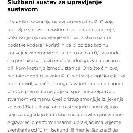
Službeni sustav za upravljanje
sustavom
U središtu operacije nalazi se centralna PLC koja
upravlja svim vremenskim mjerama za punjenje,
pokrivanje i označavanje stanica. Sistem uzima
podatke kodera i koristi ih da bi održao brzinu
konvejera sinhroniziranu u roku od oko 0,1 sekunde,
što pomaže spriječiti one dosadne gužve u bočama
prilikom kretanja između stanica. Ono što čini ovaj
rad tako dobrim je kako PLC radi svoje logičke cikluse
na predvidljiv način, omogućavajući mu da prilagodi
plinove prema tome gdje su spremnici zapravo u
stvarnom vremenu. Ovaj pristup smanjuje izlijevanje
za oko 18% i uklanja one frustrirajuće zaustavljanja
koje se događaju kada boce nisu pravilno poravnane.
A govoreći o performansama, upravljač ima vrijeme
skeniranja od 10 milisekundi ili manje, što znači da