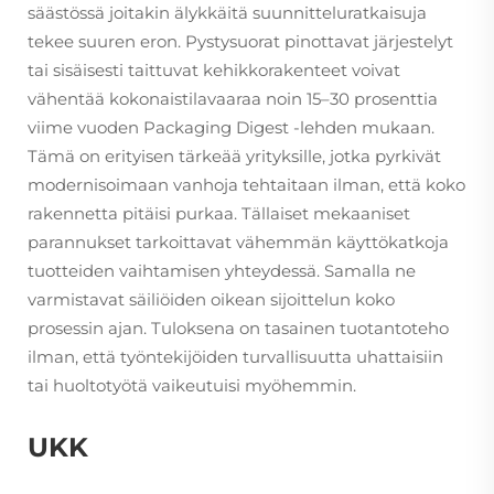
säästössä joitakin älykkäitä suunnitteluratkaisuja
tekee suuren eron. Pystysuorat pinottavat järjestelyt
tai sisäisesti taittuvat kehikkorakenteet voivat
vähentää kokonaistilavaaraa noin 15–30 prosenttia
viime vuoden Packaging Digest -lehden mukaan.
Tämä on erityisen tärkeää yrityksille, jotka pyrkivät
modernisoimaan vanhoja tehtaitaan ilman, että koko
rakennetta pitäisi purkaa. Tällaiset mekaaniset
parannukset tarkoittavat vähemmän käyttökatkoja
tuotteiden vaihtamisen yhteydessä. Samalla ne
varmistavat säiliöiden oikean sijoittelun koko
prosessin ajan. Tuloksena on tasainen tuotantoteho
ilman, että työntekijöiden turvallisuutta uhattaisiin
tai huoltotyötä vaikeutuisi myöhemmin.
UKK