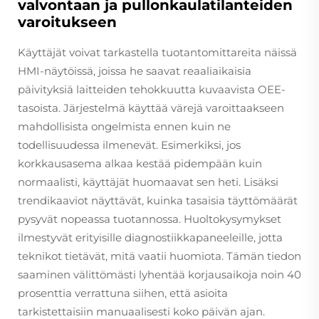
valvontaan ja pullonkaulatilanteiden
varoitukseen
Käyttäjät voivat tarkastella tuotantomittareita näissä
HMI-näytöissä, joissa he saavat reaaliaikaisia
päivityksiä laitteiden tehokkuutta kuvaavista OEE-
tasoista. Järjestelmä käyttää värejä varoittaakseen
mahdollisista ongelmista ennen kuin ne
todellisuudessa ilmenevät. Esimerkiksi, jos
korkkausasema alkaa kestää pidempään kuin
normaalisti, käyttäjät huomaavat sen heti. Lisäksi
trendikaaviot näyttävät, kuinka tasaisia täyttömäärät
pysyvät nopeassa tuotannossa. Huoltokysymykset
ilmestyvät erityisille diagnostiikkapaneeleille, jotta
teknikot tietävät, mitä vaatii huomiota. Tämän tiedon
saaminen välittömästi lyhentää korjausaikoja noin 40
prosenttia verrattuna siihen, että asioita
tarkistettaisiin manuaalisesti koko päivän ajan.