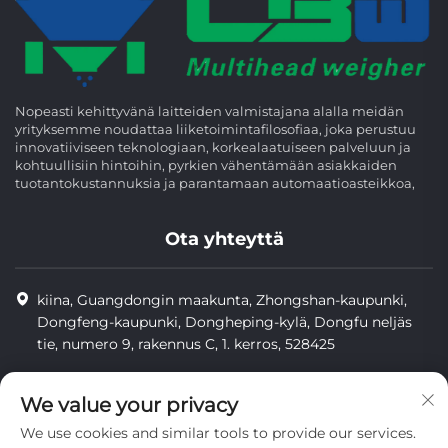
Nopeasti kehittyvänä laitteiden valmistajana alalla meidän
yrityksemme noudattaa liiketoimintafilosofiaa, joka perustuu
innovatiiviseen teknologiaan, korkealaatuiseen palveluun ja
kohtuullisiin hintoihin, pyrkien vähentämään asiakkaiden
tuotantokustannuksia ja parantamaan automaatioasteikkoa,
Ota yhteyttä
kiina, Guangdongin maakunta, Zhongshan-kaupunki,
Dongfeng-kaupunki, Dongheping-kylä, Dongfu neljäs
tie, numero 9, rakennus C, 1. kerros, 528425
8613425598043
We value your privacy
[email protected]
We use cookies and similar tools to provide our services.