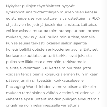
Nykyiset pullojen täyttölaitteet pysyvät
synkronoituina tuotantolinjan muiden osien kanssa
edistyneiden, servomoottoreilla varustettujen ja PLC-
ohjattavien kuljetinjärjestelmien ansiosta. Laitteisto
voi itse asiassa muuttaa toimintanopeuttaan tarpeen
mukaan, joskus yli 400 pulloa minuutissa, samalla
kun se seuraa tarkasti jokaisen säiliön sijaintia
kuljetinbeltillä optisten enkooderien avulla. Erityiset
korkearesoluutioiset anturit tarkkailevat jokaista
pulloa sen liikkuessa eteenpäin, tarkistamalla
sijainteja vähintään 500 kertaa minuutissa, jotta
voidaan tehdä pieniä korjauksia ennen kuin mikään
pääsee jumiin siirtyessään korkkausalueelle.
Packaging World -lehden viime vuotisen artikkelin
mukaan tämänlainen välitön viestintä eri osien välillä
vähentää epäsuuntautuneiden pullojen aiheuttamia
ongelmia noin neljännesosalla verrattuna