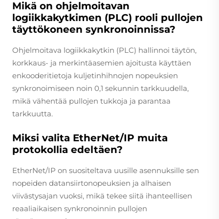
Mikä on ohjelmoitavan
logiikkakytkimen (PLC) rooli pullojen
täyttökoneen synkronoinnissa?
Ohjelmoitava logiikkakytkin (PLC) hallinnoi täytön,
korkkaus- ja merkintäasemien ajoitusta käyttäen
enkooderitietoja kuljetinhihnojen nopeuksien
synkronoimiseen noin 0,1 sekunnin tarkkuudella,
mikä vähentää pullojen tukkoja ja parantaa
tarkkuutta.
Miksi valita EtherNet/IP muita
protokollia edeltäen?
EtherNet/IP on suositeltava uusille asennuksille sen
nopeiden datansiirtonopeuksien ja alhaisen
viivästysajan vuoksi, mikä tekee siitä ihanteellisen
reaaliaikaisen synkronoinnin pullojen