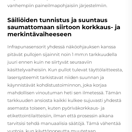
vanhempiin paineilmapohjaisiin järjestelmiin.
Säiliöiden tunnistus ja suuntaus
saumattomaan siirtoon korkkaus- ja
merkintävaiheeseen
Infrapunasensorit yhdessä näköohjauksen kanssa
pitävät pullojen sijainnit noin 1 mm:n tarkkuudella
juuri ennen kuin ne siirtyvät seuraaviin
käsittelyvaiheisiin. Kun pullot tulevat täyttölaitteesta,
lasersysteemit tarkistavat niiden suunnan ja
käynnistävät kohdistustoiminnon, joka korjaa
mahdollisen vinoutuman heti sen ilmetessä. Tämän
tarkkuuden ansiosta kaikki kulkee sujuvasti yhdestä
asemasta toiseen, kuten pyöriväkorkkaus- ja
etikettointilaitteisiin, ilman että prosessin aikana
tarvitsisi tehdä manuaalisia säätöjä. Tämä vähentää
vuotoja, kun käyttönopeutta muutetaan.