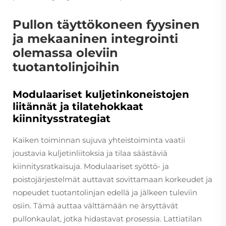
Pullon täyttökoneen fyysinen
ja mekaaninen integrointi
olemassa oleviin
tuotantolinjoihin
Modulaariset kuljetinkoneistojen
liitännät ja tilatehokkaat
kiinnitysstrategiat
Kaiken toiminnan sujuva yhteistoiminta vaatii
joustavia kuljetinliitoksia ja tilaa säästäviä
kiinnitysratkaisuja. Modulaariset syöttö- ja
poistojärjestelmät auttavat sovittamaan korkeudet ja
nopeudet tuotantolinjan edellä ja jälkeen tuleviin
osiin. Tämä auttaa välttämään ne ärsyttävät
pullonkaulat, jotka hidastavat prosessia. Lattiatilan