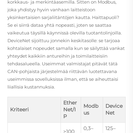
korkkaus- ja merkintäasemilla. Sitten on Modbus,
joka yhdistyy hyvin vanhaan laitteistoon
yksinkertaisien sarjaliitäntöjen kautta. Haittapuoli?
Se ei siirrä dataa yhtä nopeasti, joten se saattaa
vaikeutua täysillä käynnissä olevilla tuotantolinjoilla.
DeviceNet sijoittuu jonnekin keskitasolle: se tarjoaa
kohtalaiset nopeudet samalla kun se säilyttää vankat
yhteydet kaikkiin antureihin ja toimilaitteisiin
tehdasalueella. Useimmat valmistajat pitävät tätä
CAN-pohjaista järjestelmää riittävän luotettavana
useimmissa sovelluksissa ilman, että se aiheuttaisi
liiallisia kustannuksia.
Ether
Modb
Device
Kriteeri
Net/I
us
Net
P
0,3–
125–
>100