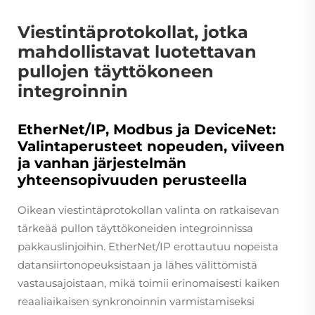
Viestintäprotokollat, jotka
mahdollistavat luotettavan
pullojen täyttökoneen
integroinnin
EtherNet/IP, Modbus ja DeviceNet:
Valintaperusteet nopeuden, viiveen
ja vanhan järjestelmän
yhteensopivuuden perusteella
Oikean viestintäprotokollan valinta on ratkaisevan
tärkeää pullon täyttökoneiden integroinnissa
pakkauslinjoihin. EtherNet/IP erottautuu nopeista
datansiirtonopeuksistaan ja lähes välittömistä
vastausajoistaan, mikä toimii erinomaisesti kaiken
reaaliaikaisen synkronoinnin varmistamiseksi