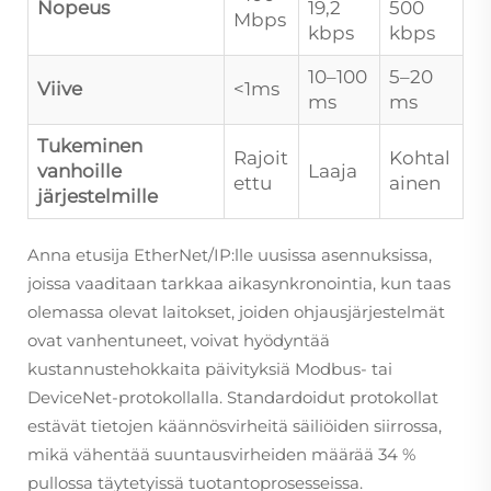
Nopeus
19,2
500
Mbps
kbps
kbps
10–100
5–20
Viive
<1ms
ms
ms
Tukeminen
Rajoit
Kohtal
vanhoille
Laaja
ettu
ainen
järjestelmille
Anna etusija EtherNet/IP:lle uusissa asennuksissa,
joissa vaaditaan tarkkaa aikasynkronointia, kun taas
olemassa olevat laitokset, joiden ohjausjärjestelmät
ovat vanhentuneet, voivat hyödyntää
kustannustehokkaita päivityksiä Modbus- tai
DeviceNet-protokollalla. Standardoidut protokollat
estävät tietojen käännösvirheitä säiliöiden siirrossa,
mikä vähentää suuntausvirheiden määrää 34 %
pullossa täytetyissä tuotantoprosesseissa.