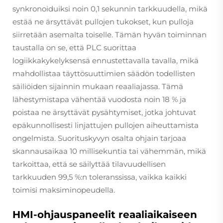
synkronoiduiksi noin 0,1 sekunnin tarkkuudella, mikä
estää ne ärsyttävät pullojen tukokset, kun pulloja
siirretään asemalta toiselle. Tämän hyvän toiminnan
taustalla on se, että PLC suorittaa
logiikkakykelyksensä ennustettavalla tavalla, mikä
mahdollistaa täyttösuuttimien säädön todellisten
säiliöiden sijainnin mukaan reaaliajassa. Tämä
lähestymistapa vähentää vuodosta noin 18 % ja
poistaa ne ärsyttävät pysähtymiset, jotka johtuvat
epäkunnollisesti linjattujen pullojen aiheuttamista
ongelmista. Suorituskyvyn osalta ohjain tarjoaa
skannausaikaa 10 millisekuntia tai vähemmän, mikä
tarkoittaa, että se säilyttää tilavuudellisen
tarkkuuden 99,5 %:n toleranssissa, vaikka kaikki
toimisi maksiminopeudella.
HMI-ohjauspaneelit reaaliaikaiseen