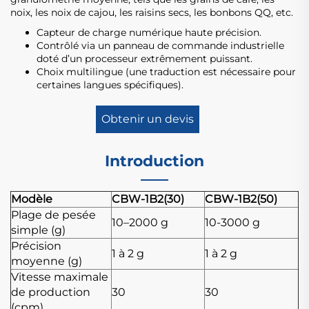
noix, les noix de cajou, les raisins secs, les bonbons QQ, etc.
Capteur de charge numérique haute précision.
Contrôlé via un panneau de commande industrielle
doté d’un processeur extrêmement puissant.
Choix multilingue (une traduction est nécessaire pour
certaines langues spécifiques).
Obtenir un devis
Introduction
Modèle
CBW-1B2(30)
CBW-1B2(50)
Plage de pesée
10–2000 g
10-3000 g
simple (g)
Précision
1 à 2 g
1 à 2 g
moyenne (g)
Vitesse maximale
de production
30
30
(cpm)