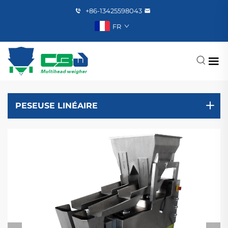
+86-13425598043
FR
PESEUSE LINÉAIRE