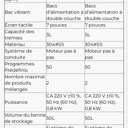
Bacs
Bacs
Bac vibrant
d’alimentation à
d’alimentation à
double couche
double couche
Écran tactile
7 pouces
7 pouces
Capacité des
3L
5L
trémies
Matériau
304#SS
304#SS
Système de
Moteur pas à
Moteur pas à
conduite
pas
pas
Programmes
50
50
Prédéfinis
Nombre maximal
de produits
2
2
mélangés
CA 220 V ±10 %,
CA 220 V ±10 %,
Puissance
50 Hz (60 Hz),
50 Hz (60 Hz),
0,8 kW
0,8 kW
Volume du benne
50L
50L
de stockage
Système de
Système de