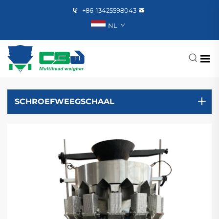
+86-13425598043
NL
SCHROEFWEEGSCHAAL