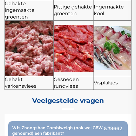
Gehakte
Pittige gehakte
Ingemaakte
ingemaakte
groenten
kool
groenten
Gehakt
Gesneden
Visplakjes
varkensvlees
rundvlees
Veelgestelde vragen
V: Is Zhongshan Combiweigh (ook wel CBW
genoemd) een fabrikant?