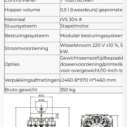
Control Panel
7"Touchscreen
Hopper volume
0,5 l (tweedeurs) gepronste p
Materiaal
rVS 304 #
Stuursysteem
Stapelmotor
Besturingssysteem
Modulair besturingssysteem
Wisselstroom 220 V ±10 %, 50 H
Stroomvoorziening
kW
Gewichtssensor/tijdbepaalde
Opties
doseervoorziening/printer/a
voor overgewicht/10-inch-to
Verpakkingsafmetingen
L1460
B*970
H*1460 mm
Bruto gewicht
350 kg