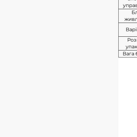
упра
Б
жив
Варі
Роз
упа
Вага 