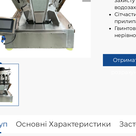
захисту
водозах
Сітчаст
прилипа
Гвинто
нерівно
Отрима
розраху
уп
Основні Характеристики
Зас