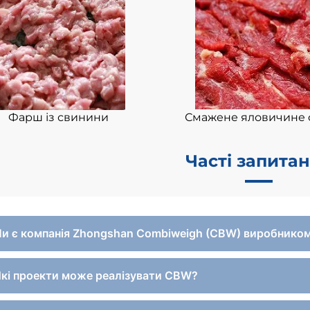
Фарш із свинини
Смажене яловичине 
Часті запита
Чи є компанія Zhongshan Combiweigh (CBW) виробнико
Які проекти може реалізувати CBW?