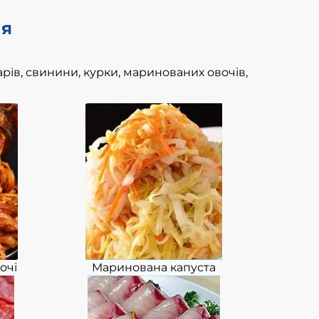
ня
рів, свинини, курки, маринованих овочів,
очі
Маринована капуста