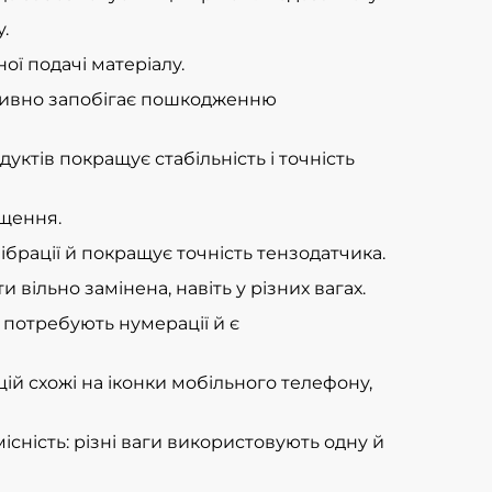
.
ї подачі матеріалу.
ктивно запобігає пошкодженню
ктів покращує стабільність і точність
ищення.
брації й покращує точність тензодатчика.
вільно замінена, навіть у різних вагах.
 потребують нумерації й є
й схожі на іконки мобільного телефону,
сність: різні ваги використовують одну й