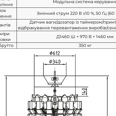
Модульна система керуванн
вління
лок
Змінний струм 220 В ±10 %, 50 Гц (60 Г
лення
Датчик ваги/дозатор із таймером/прин
антів
відбракування перевантажених виробів/сен
міри
Д1460
Ш × 970
В × 1460 мм
ковки
брутто
350 кг