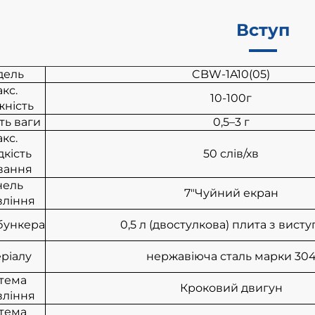
Вступ
дель
CBW-1A10(05)
кс.
10-100г
жність
ть ваги
0,5–3 г
кс.
кість
50 слів/хв
вання
нель
7"Чуйний екран
вління
бункера
0,5 л (двостулкова) плита з вист
ріалу
нержавіюча сталь марки 30
тема
Кроковий двигун
вління
тема