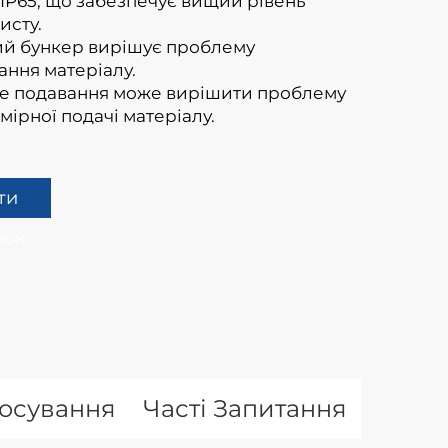
 IP65, що забезпечує вищий рівень
исту.
ий бункер вирішує проблему
ння матеріалу.
ве подавання може вирішити проблему
мірної подачі матеріалу.
ти
нок
тосування
Часті Запитання