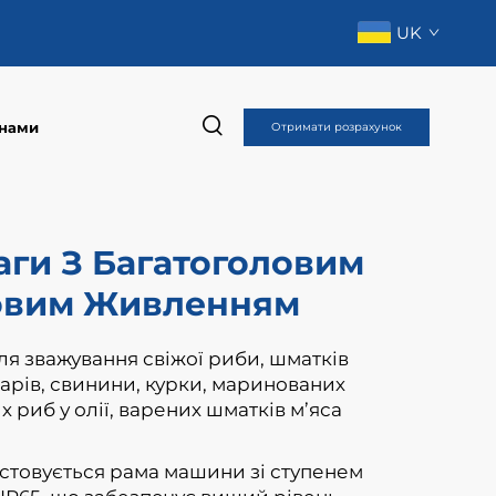
UK
 нами
Отримати розрахунок
аги З Багатоголовим
овим Живленням
ля зважування свіжої риби, шматків
арів, свинини, курки, маринованих
х риб у олії, варених шматків м’яса
товується рама машини зі ступенем