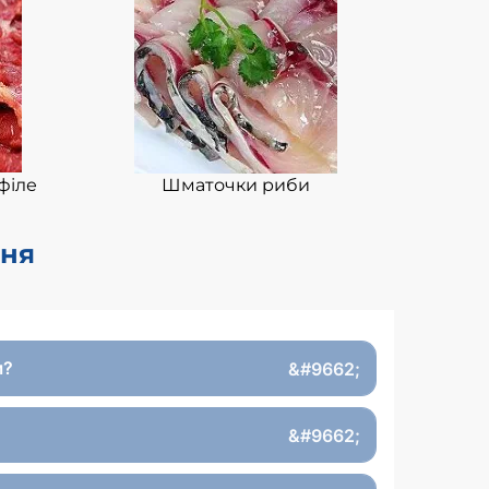
філе
Шматочки риби
ння
м?