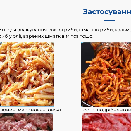
Застосуван
ить для зважування свіжої риби, шматків риби, кальма
иб у олії, варених шматків м’яса тощо.
ібнені мариновані овочі
Гострі подрібнені ов