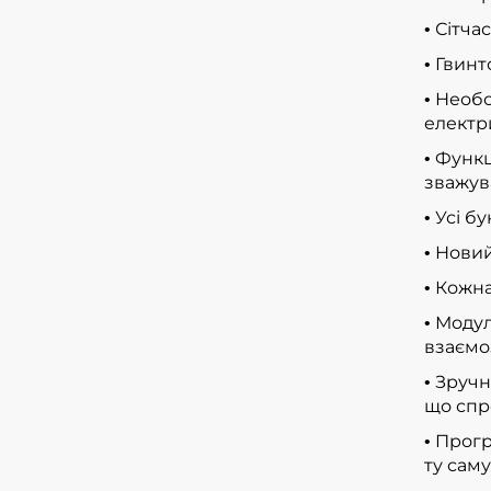
Сітча
•
Гвинт
•
Необо
•
електр
Функц
•
зважув
Усі б
•
Новий
•
Кожна
•
Модул
•
взаємо
Зручн
•
що спр
Прогр
•
ту сам