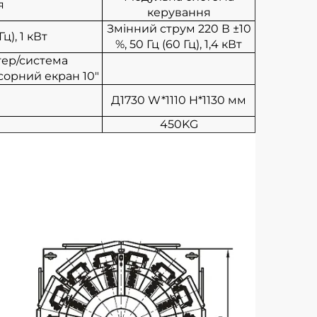
я
керування
Змінний струм 220 В ±10
ц), 1 кВт
%, 50 Гц (60 Гц), 1,4 кВт
тер/система
сорний екран 10"
Д1730
W*1110
H*1130 мм
450KG