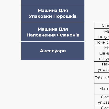
Машина Для
Упаковки Порошків
Мо
Машина Для
Ма
Наповнення Флаконів
поту
Точніс
Ма
Аксесуари
швид
вагу
Па
упра
Об'єм 
Мате
Сис
упра
Сис