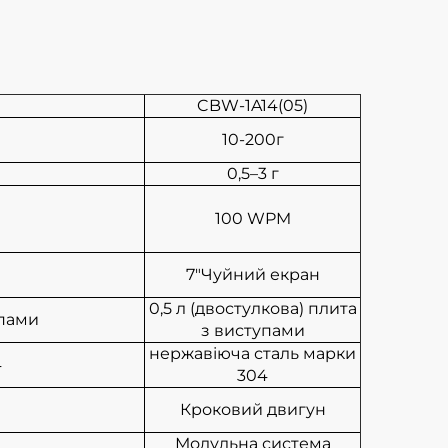
CBW-1A14(05)
10-200г
0,5–3 г
100 WPM
7"Чуйний екран
0,5 л (двостулкова) плита
упами
з виступами
нержавіюча сталь марки
4
304
Кроковий двигун
Модульна система