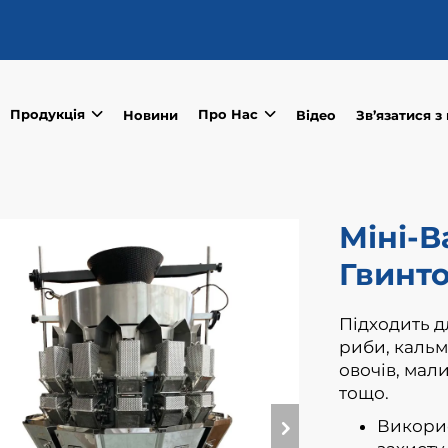
Продукція
Про Нас
Новини
Відео
Зв’язатися з
Міні-В
Гвинт
Підходить д
риби, кальм
овочів, мали
тощо.
Викорис