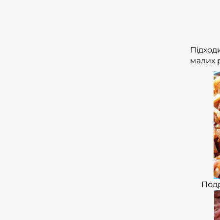
Підход
малих р
Подр