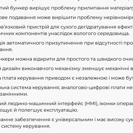
стий бункер вирішує проблему прилипання матеріалу
ове подавання може вирішити проблему нерівномірно
в’язковий пристрій для сухого дегідратування ефе
ичних компонентів унаслідок вологого середовища.
ія автоматичного призупинення при відсутності проду
ання.
ункери можна відкрити для простого та швидкого оч
 дизайн виконавчого механізму зменшує механічні ві
 плата керування приводом є незалежною і може бути 
ьна система керування; аналогово-цифрові плати не
замінними.
ий людино-машинний інтерфейс (HMI), іконки операці
ощує й полегшує експлуатацію.
амне забезпечення є універсальним і має високу сумі
у систему керування.