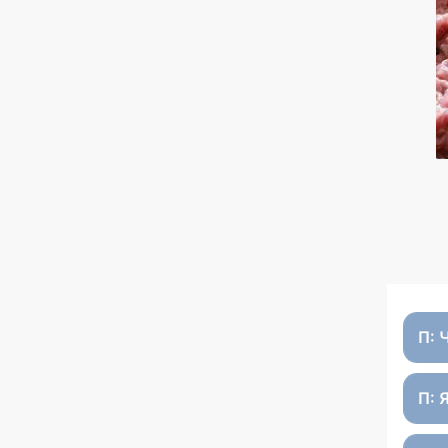
П: 
П: 