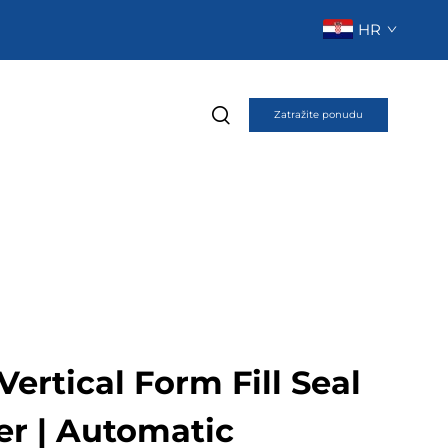
HR
Zatražite ponudu
ertical Form Fill Seal
er | Automatic