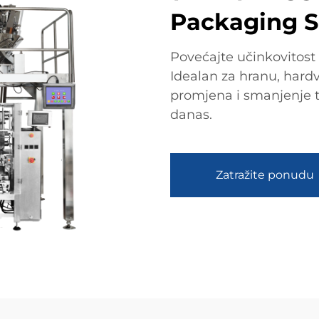
Packaging S
Povećajte učinkovitos
Idealan za hranu, hardv
promjena i smanjenje tr
danas.
Zatražite ponudu