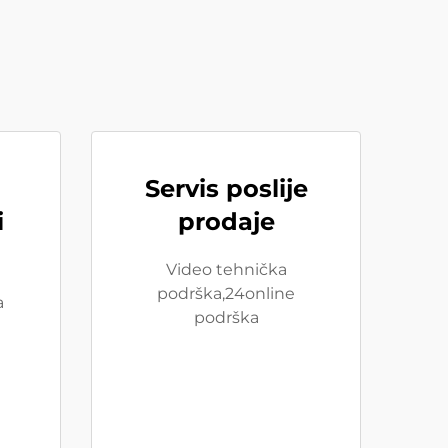
Servis poslije
i
prodaje
Video tehnička
podrška,24online
a
podrška