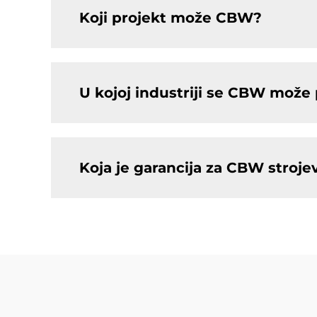
Koji projekt može CBW?
U kojoj industriji se CBW može p
Koja je garancija za CBW stroje