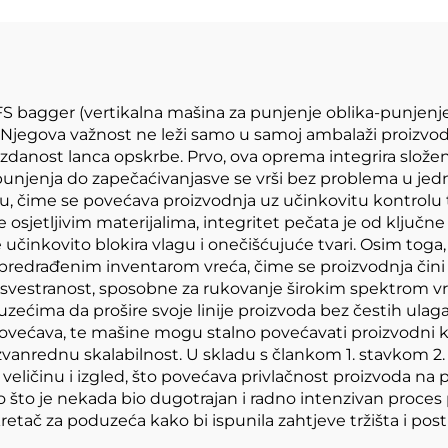
FFS bagger (vertikalna mašina za punjenje oblika-punjenj
. Njegova važnost ne leži samo u samoj ambalaži proizv
ouzdanost lanca opskrbe. Prvo, ova oprema integrira slože
i punjenja do zapečaćivanjasve se vrši bez problema u je
, čime se povećava proizvodnja uz učinkovitu kontrolu t
 osjetljivim materijalima, integritet pečata je od ključ
učinkovito blokira vlagu i onečišćujuće tvari. Osim toga, 
 predrađenim inventarom vreća, čime se proizvodnja čini 
vestranost, sposobne za rukovanje širokim spektrom vrs
ćima da prošire svoje linije proizvoda bez čestih ulaga
je povećava, te mašine mogu stalno povećavati proizvodni
zvanrednu skalabilnost. U skladu s člankom 1. stavkom 
eličinu i izgled, što povećava privlačnost proizvoda na 
 što je nekada bio dugotrajan i radno intenzivan proces 
etač za poduzeća kako bi ispunila zahtjeve tržišta i posti