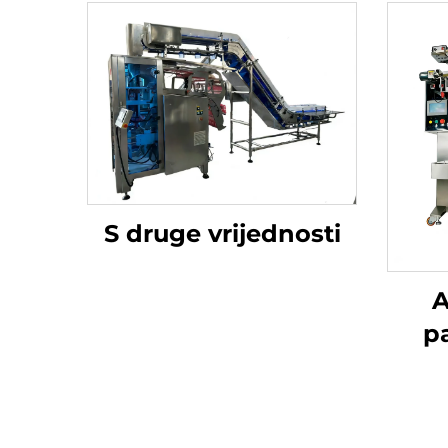
S druge vrijednosti
A
p