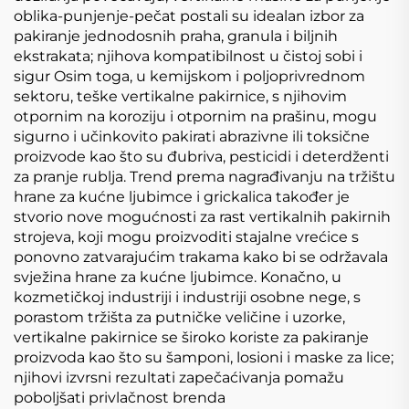
oblika-punjenje-pečat postali su idealan izbor za
pakiranje jednodosnih praha, granula i biljnih
ekstrakata; njihova kompatibilnost u čistoj sobi i
sigur Osim toga, u kemijskom i poljoprivrednom
sektoru, teške vertikalne pakirnice, s njihovim
otpornim na koroziju i otpornim na prašinu, mogu
sigurno i učinkovito pakirati abrazivne ili toksične
proizvode kao što su đubriva, pesticidi i deterdženti
za pranje rublja. Trend prema nagrađivanju na tržištu
hrane za kućne ljubimce i grickalica također je
stvorio nove mogućnosti za rast vertikalnih pakirnih
strojeva, koji mogu proizvoditi stajalne vrećice s
ponovno zatvarajućim trakama kako bi se održavala
svježina hrane za kućne ljubimce. Konačno, u
kozmetičkoj industriji i industriji osobne nege, s
porastom tržišta za putničke veličine i uzorke,
vertikalne pakirnice se široko koriste za pakiranje
proizvoda kao što su šamponi, losioni i maske za lice;
njihovi izvrsni rezultati zapečaćivanja pomažu
poboljšati privlačnost brenda