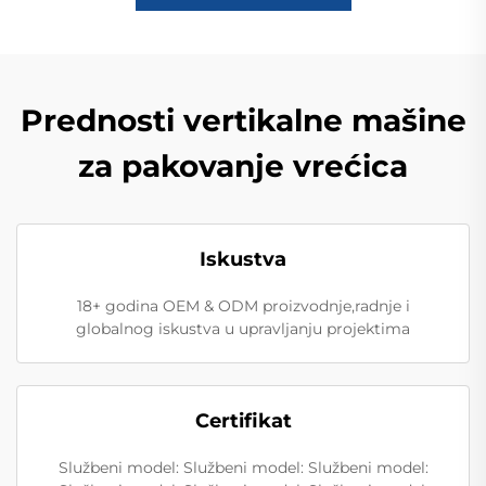
Prednosti vertikalne mašine
za pakovanje vrećica
Iskustva
18+ godina OEM & ODM proizvodnje,radnje i
globalnog iskustva u upravljanju projektima
Certifikat
Službeni model: Službeni model: Službeni model: