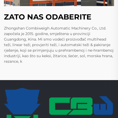
ZATO NAS ODABERITE
Zhongshan Combiweigh Automatic Machinery Co., Ltd.
započela je 2015. godine, smještena u provinciji
Guangdong, Kina. Mi smo vodeći proizvođač multihead
teži, linear teži, provjeriti teži, i automatski teži & pakiranje
rješenje, koji se primjenjuju u prehrambenoj i ne-hrambenoj
industriji, kao što su keksi, žitarice, šećer, sol, morska hrana,
rezance, k