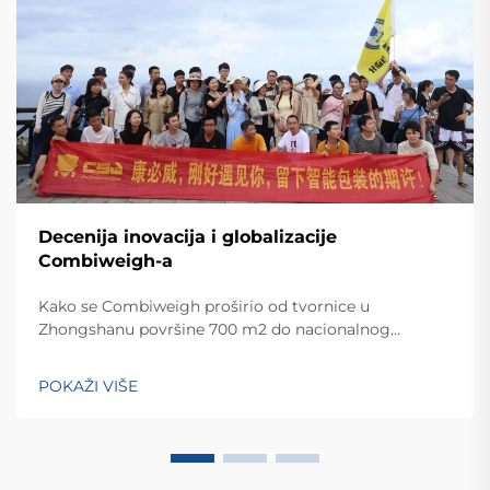
Decenija inovacija i globalizacije
Combiweigh-a
Kako se Combiweigh proširio od tvornice u
Zhongshanu površine 700 m2 do nacionalnog
visokotehnološkog poduzeća koje služi više od 60
zemalja. Otkrijte njihova inteligentna rješenja za
POKAŽI VIŠE
tehtanjezažali globalnu konsultaciju OEM/ODM-a još
danas.