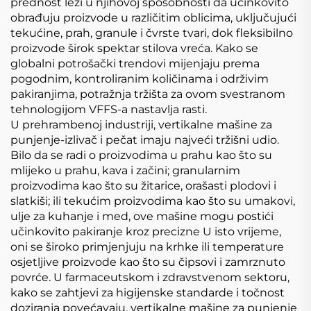
prednost leži u njihovoj sposobnosti da učinkovito
obrađuju proizvode u različitim oblicima, uključujući
tekućine, prah, granule i čvrste tvari, dok fleksibilno
proizvode širok spektar stilova vreća. Kako se
globalni potrošački trendovi mijenjaju prema
pogodnim, kontroliranim količinama i održivim
pakiranjima, potražnja tržišta za ovom svestranom
tehnologijom VFFS-a nastavlja rasti.
U prehrambenoj industriji, vertikalne mašine za
punjenje-izlivač i pečat imaju najveći tržišni udio.
Bilo da se radi o proizvodima u prahu kao što su
mlijeko u prahu, kava i začini; granularnim
proizvodima kao što su žitarice, orašasti plodovi i
slatkiši; ili tekućim proizvodima kao što su umakovi,
ulje za kuhanje i med, ove mašine mogu postići
učinkovito pakiranje kroz precizne U isto vrijeme,
oni se široko primjenjuju na krhke ili temperature
osjetljive proizvode kao što su čipsovi i zamrznuto
povrće. U farmaceutskom i zdravstvenom sektoru,
kako se zahtjevi za higijenske standarde i točnost
doziranja povećavaju, vertikalne mašine za punjenje