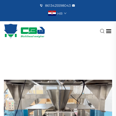
8613425598043
HR