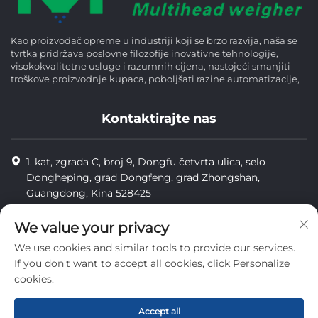
Kao proizvođač opreme u industriji koji se brzo razvija, naša se
tvrtka pridržava poslovne filozofije inovativne tehnologije,
visokokvalitetne usluge i razumnih cijena, nastojeći smanjiti
troškove proizvodnje kupaca, poboljšati razine automatizacije,
Kontaktirajte nas
1. kat, zgrada C, broj 9, Dongfu četvrta ulica, selo
Dongheping, grad Dongfeng, grad Zhongshan,
Guangdong, Kina 528425
8613425598043
We value your privacy
[email protected]
We use cookies and similar tools to provide our services.
If you don't want to accept all cookies, click Personalize
cookies.
Copyright © Zhongshan Combiweigh Automatic Machinery Co.,
Ltd. Sva prava su rezervirana.
Accept all
privatnost