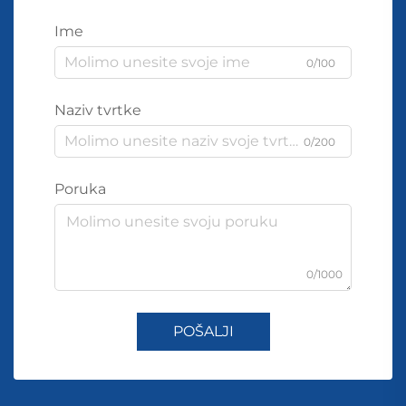
Ime
0/100
Naziv tvrtke
0/200
Poruka
0/1000
POŠALJI