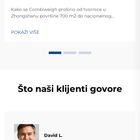
Kako se Combiweigh proširio od tvornice u
Zhongshanu površine 700 m2 do nacionalnog
visokotehnološkog poduzeća koje služi više od 60
zemalja. Otkrijte njihova inteligentna rješenja za
POKAŽI VIŠE
tehtanjezažali globalnu konsultaciju OEM/ODM-a još
danas.
Što naši klijenti govore
David L.