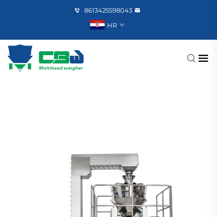
8613425598043
HR