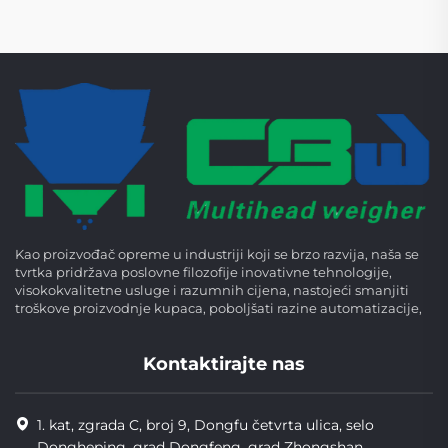
Kao proizvođač opreme u industriji koji se brzo razvija, naša se
tvrtka pridržava poslovne filozofije inovativne tehnologije,
visokokvalitetne usluge i razumnih cijena, nastojeći smanjiti
troškove proizvodnje kupaca, poboljšati razine automatizacije,
Kontaktirajte nas
1. kat, zgrada C, broj 9, Dongfu četvrta ulica, selo
Dongheping, grad Dongfeng, grad Zhongshan,