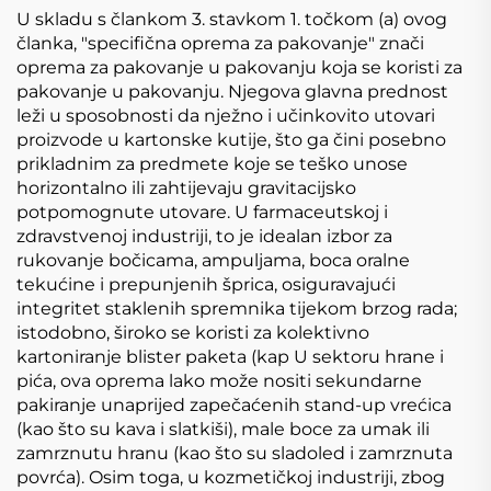
U skladu s člankom 3. stavkom 1. točkom (a) ovog
članka, "specifična oprema za pakovanje" znači
oprema za pakovanje u pakovanju koja se koristi za
pakovanje u pakovanju. Njegova glavna prednost
leži u sposobnosti da nježno i učinkovito utovari
proizvode u kartonske kutije, što ga čini posebno
prikladnim za predmete koje se teško unose
horizontalno ili zahtijevaju gravitacijsko
potpomognute utovare. U farmaceutskoj i
zdravstvenoj industriji, to je idealan izbor za
rukovanje bočicama, ampuljama, boca oralne
tekućine i prepunjenih šprica, osiguravajući
integritet staklenih spremnika tijekom brzog rada;
istodobno, široko se koristi za kolektivno
kartoniranje blister paketa (kap U sektoru hrane i
pića, ova oprema lako može nositi sekundarne
pakiranje unaprijed zapečaćenih stand-up vrećica
(kao što su kava i slatkiši), male boce za umak ili
zamrznutu hranu (kao što su sladoled i zamrznuta
povrća). Osim toga, u kozmetičkoj industriji, zbog