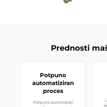
Prednosti maš
Potpuno
automatiziran
proces
u
Potpuno automatski
š