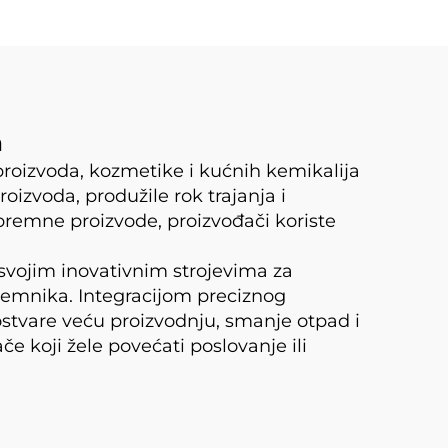
a
proizvoda, kozmetike i kućnih kemikalija
oizvoda, produžile rok trajanja i
premne proizvode, proizvođači koriste
vojim inovativnim strojevima za
premnika. Integracijom preciznog
stvare veću proizvodnju, smanje otpad i
e koji žele povećati poslovanje ili