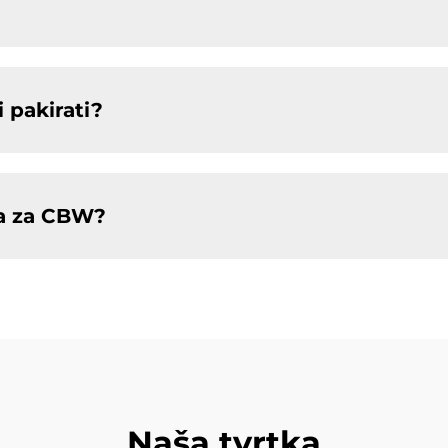
 pakirati?
va za CBW?
Naša tvrtka