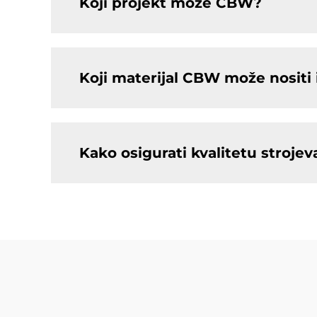
Koji projekt može CBW?
Koji materijal CBW može nositi i
Kako osigurati kvalitetu stroje