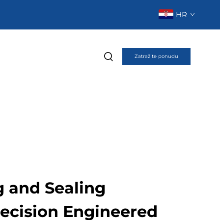
HR
Zatražite ponudu
ng and Sealing
recision Engineered