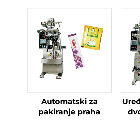
Automatski za
Uređ
pakiranje praha
dv