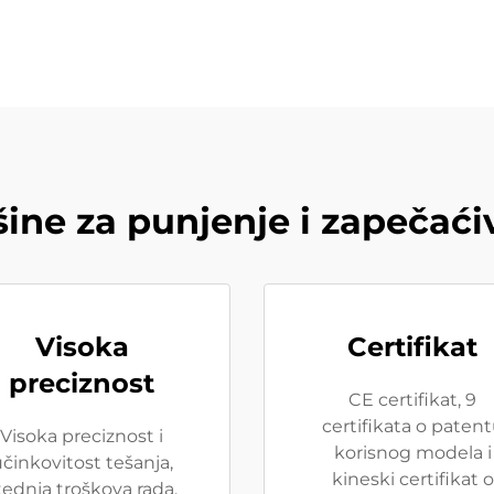
ine za punjenje i zapečaći
Visoka
Certifikat
preciznost
CE certifikat, 9
certifikata o paten
Visoka preciznost i
korisnog modela i
činkovitost tešanja,
kineski certifikat o
tednja troškova rada.