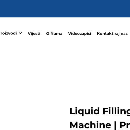
roizvodi
Vijesti
O Nama
Videozapisi
Kontaktiraj nas
Liquid Filli
Machine | P