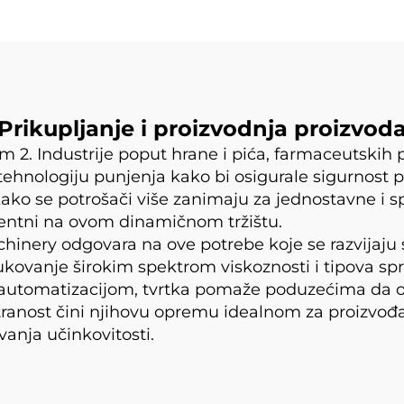
Prikupljanje i proizvodnja proizvod
m 2. Industrije poput hrane i pića, farmaceutskih 
tehnologiju punjenja kako bi osigurale sigurnost pr
Kako se potrošači više zanimaju za jednostavne i s
rentni na ovom dinamičnom tržištu.
ery odgovara na ove potrebe koje se razvijaju s
ukovanje širokim spektrom viskoznosti i tipova s
 automatizacijom, tvrtka pomaže poduzećima da o
ranost čini njihovu opremu idealnom za proizvođač
avanja učinkovitosti.