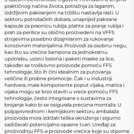
praktičnog načina života, potražnja za laganim,
izdržljivim pakiranjem na tržištu nastavlja rasti. U
sektoru potrošačkih dobara, unaprijed pakirane
kapsule za praonicu rublja, plahte za pranje rublja i
prah za perilice su obično proizvedeni na VFFS
strojevima posebno dizajniranim za rukovanje
korozivnim materijalima. Proizvodi za osobnu negu,
kao što su vrećice šampona za jednokratnu
upotrebu, uzorci losiona i paketi maske za lice,
također se troškovno proizvode pomoću FFS
tehnologije, što ih čini idealnim za putovanja
veličine ili probne promocije. Čak i u industriji
hardvera, male komponente poput vijaka, matica i
vijaka mogu se brzo staviti u vreće pomoću FFS
tehnologije, često integrisane s sustavima za
brojanje kako bi se osigurala precizna montaža. U
poljoprivrednom i kemijskom sektoru ambalaža
proizvoda mora izdržati teška okruženja i sigurno
sadržavati potencijalno opasne tvari. Uređaji za
proizvodnju FFS-a proizvode vrećice koje su otporne