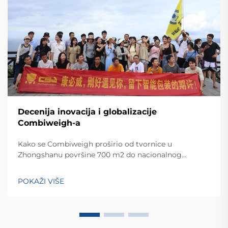
Decenija inovacija i globalizacije
Combiweigh-a
Kako se Combiweigh proširio od tvornice u
Zhongshanu površine 700 m2 do nacionalnog
visokotehnološkog poduzeća koje služi više od 60
zemalja. Otkrijte njihova inteligentna rješenja za
POKAŽI VIŠE
tehtanjezažali globalnu konsultaciju OEM/ODM-a još
danas.