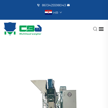
8613425598043
HR