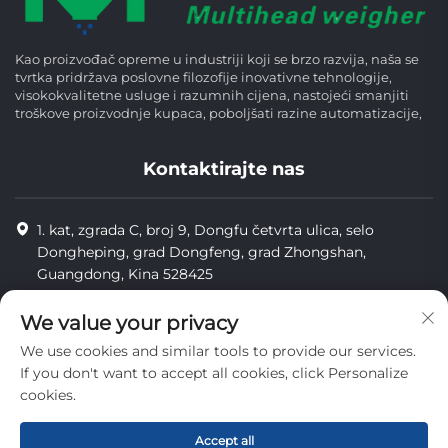
Kao proizvođač opreme u industriji koji se brzo razvija, naša se
tvrtka pridržava poslovne filozofije inovativne tehnologije,
visokokvalitetne usluge i razumnih cijena, nastojeći smanjiti
troškove proizvodnje kupaca, poboljšati razine automatizacije,
Kontaktirajte nas
1. kat, zgrada C, broj 9, Dongfu četvrta ulica, selo
Dongheping, grad Dongfeng, grad Zhongshan,
Guangdong, Kina 528425
8613425598043
We value your privacy
[email protected]
We use cookies and similar tools to provide our services.
If you don't want to accept all cookies, click Personalize
cookies.
Copyright © Zhongshan Combiweigh Automatic Machinery Co.,
Ltd. Sva prava su rezervirana.
Accept all