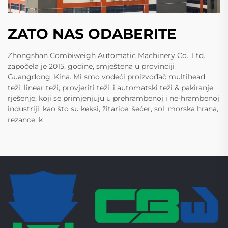
ZATO NAS ODABERITE
Zhongshan Combiweigh Automatic Machinery Co., Ltd.
započela je 2015. godine, smještena u provinciji
Guangdong, Kina. Mi smo vodeći proizvođač multihead
teži, linear teži, provjeriti teži, i automatski teži & pakiranje
rješenje, koji se primjenjuju u prehrambenoj i ne-hrambenoj
industriji, kao što su keksi, žitarice, šećer, sol, morska hrana,
rezance, k