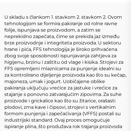
U skladu s člankom 1. stavkom 2. stavkom 2. Ovom
tehnologijom se formira pakiranje od rolne ravne
folije, ispunjava se proizvodom, a zatim se
neprekidno zapečata, čime se prekida jaz između
brze proizvodnje i integriteta proizvoda. U sektoru
hrane i pića, FFS tehnologija je široko prihvaćena
zbog svoje sposobnosti ispunjavanja zahtjeva za
higijenu, brzinu i zaštitu od vlage i kisika. Strojevi za
FFS opremljeni mlaznicama za punjenje idealni su
za kontrolirano dijeljenje proizvoda kao što su kečap,
majoneza, umak i jogurt. Uobičajene oblike
pakiranja uključuju vrećice za jastuke i vrećice za
stajanje s ponovno zatvarajućim zipovima. Za suhe
proizvode i grickalice kao što su žitarice, orašasti
plodovi, zrna kave i čipsovi, strojevi s vertikalnim
formom punjenja i zapečaćivanja (VFFS) postali su
industrijski standard. Ovaj proces omogućuje
ispiranje plina, što produžava rok trajanja proizvoda