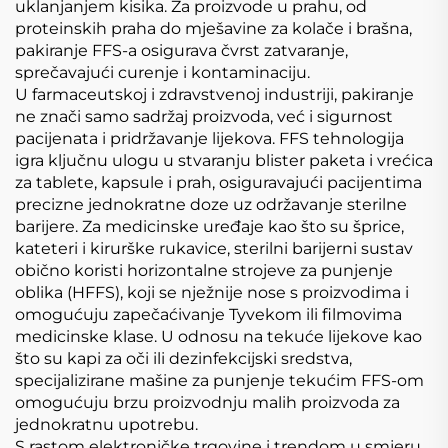
uklanjanjem kisika. Za proizvode u prahu, od
proteinskih praha do mješavine za kolače i brašna,
pakiranje FFS-a osigurava čvrst zatvaranje,
sprečavajući curenje i kontaminaciju.
U farmaceutskoj i zdravstvenoj industriji, pakiranje
ne znači samo sadržaj proizvoda, već i sigurnost
pacijenata i pridržavanje lijekova. FFS tehnologija
igra ključnu ulogu u stvaranju blister paketa i vrećica
za tablete, kapsule i prah, osiguravajući pacijentima
precizne jednokratne doze uz održavanje sterilne
barijere. Za medicinske uređaje kao što su šprice,
kateteri i kirurške rukavice, sterilni barijerni sustav
obično koristi horizontalne strojeve za punjenje
oblika (HFFS), koji se nježnije nose s proizvodima i
omogućuju zapečaćivanje Tyvekom ili filmovima
medicinske klase. U odnosu na tekuće lijekove kao
što su kapi za oči ili dezinfekcijski sredstva,
specijalizirane mašine za punjenje tekućim FFS-om
omogućuju brzu proizvodnju malih proizvoda za
jednokratnu upotrebu.
S rastom elektroničke trgovine i trendom u smjeru