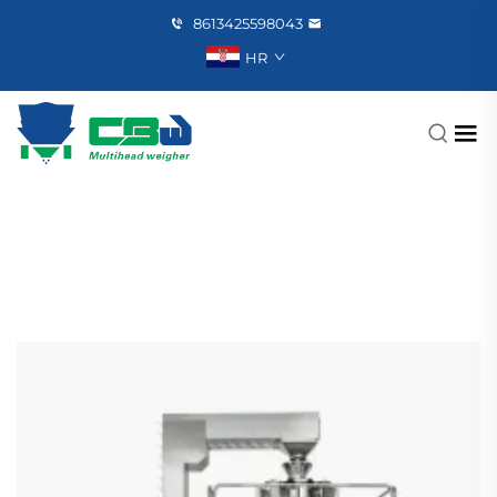
8613425598043
HR