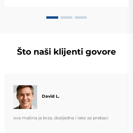
tehtanjezažali globalnu konsultaciju OEM/ODM-a još
danas.
Što naši klijenti govore
David L.
ova mašina je brza, dosljedna i lako se prebaci