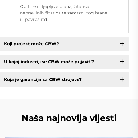
Od fine ili ljepljive praha, žitarica i
nepravilnih žitarica te zamrznutog hrane
ili povrća itd.
Koji projekt može CBW?
U kojoj industriji se CBW može prijaviti?
Koja je garancija za CBW strojeve?
Naša najnovija vijesti