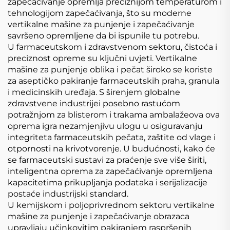
zapečaćivanje opremlja preciznijom temperaturom i
tehnologijom zapečaćivanja, što su moderne
vertikalne mašine za punjenje i zapečaćivanje
savršeno opremljene da bi ispunile tu potrebu.
U farmaceutskom i zdravstvenom sektoru, čistoća i
preciznost opreme su ključni uvjeti. Vertikalne
mašine za punjenje oblika i pečat široko se koriste
za aseptičko pakiranje farmaceutskih praha, granula
i medicinskih uređaja. S širenjem globalne
zdravstvene industrijei posebno rastućom
potražnjom za blisterom i trakama ambalažeova ova
oprema igra nezamjenjivu ulogu u osiguravanju
integriteta farmaceutskih pečata, zaštite od vlage i
otpornosti na krivotvorenje. U budućnosti, kako će
se farmaceutski sustavi za praćenje sve više širiti,
inteligentna oprema za zapečaćivanje opremljena
kapacitetima prikupljanja podataka i serijalizacije
postaće industrijski standard.
U kemijskom i poljoprivrednom sektoru vertikalne
mašine za punjenje i zapečaćivanje obrazaca
upravljaju učinkovitim pakiranjem raspršenih