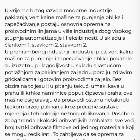
U vrijeme brzog razvoja moderne industrije
pakiranja, vertikalne mašine za punjenje oblika i
zapečaćivanje postaju osnovna oprema na
proizvodnim linijama u više industrija zbog visokog
stupnja automatizacije i fleksibilnosti. U skladu s
člankom 1. stavkom 2. stavkom 2.
U prehrambenoj industriji i industriji pića, vertikalne
mašine za punjenje i zapečaćivanje oblika pokazale
su izuzetnu prilagodljivost u skladu s rastućom
potražnjom za pakiranjem za jednu porciju, zdravim
grickalicama i gotovim proizvodima za jelo. Bez
obzira na to jesu li u pitanju tekući umak, kava u
prahu ili krhke namirnice poput čipsova i oraha, ove
mašine osiguravaju da proizvodi ostanu netaknuti
tijekom brzog pakiranja kroz precizne sustave
mjerenja i tehnologije nežnog oblikovanja. Posebno
zbog trenda ekološki prihvatljivih ambalaža, sve veći
broj tvrtki prihvaća filmove od jednog materijala koji
se mogu reciklirati. To zahtijeva da se oprema za