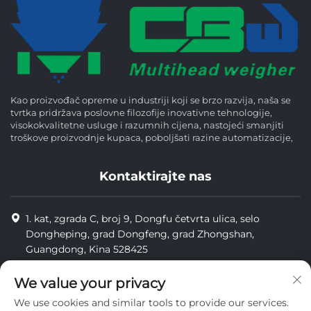
Kao proizvođač opreme u industriji koji se brzo razvija, naša se
tvrtka pridržava poslovne filozofije inovativne tehnologije,
visokokvalitetne usluge i razumnih cijena, nastojeći smanjiti
troškove proizvodnje kupaca, poboljšati razine automatizacije,
Kontaktirajte nas
1. kat, zgrada C, broj 9, Dongfu četvrta ulica, selo
Dongheping, grad Dongfeng, grad Zhongshan,
Guangdong, Kina 528425
8613425598043
We value your privacy
[email protected]
We use cookies and similar tools to provide our services.