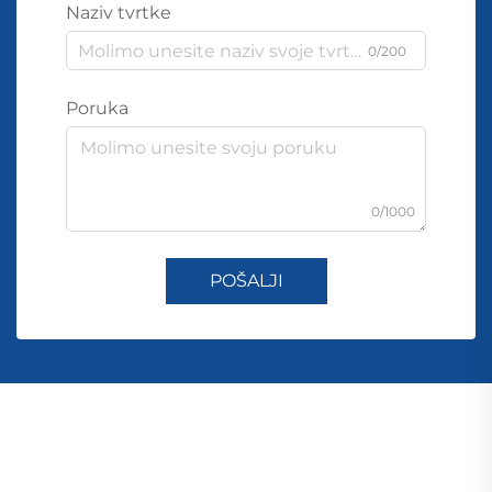
Naziv tvrtke
0/200
Poruka
0/1000
POŠALJI