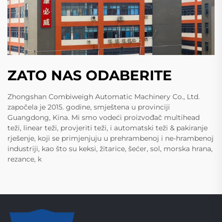
ZATO NAS ODABERITE
Zhongshan Combiweigh Automatic Machinery Co., Ltd.
započela je 2015. godine, smještena u provinciji
Guangdong, Kina. Mi smo vodeći proizvođač multihead
teži, linear teži, provjeriti teži, i automatski teži & pakiranje
rješenje, koji se primjenjuju u prehrambenoj i ne-hrambenoj
industriji, kao što su keksi, žitarice, šećer, sol, morska hrana,
rezance, k