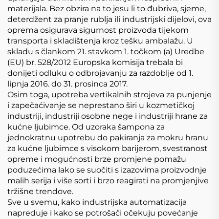
materijala. Bez obzira na to jesu li to đubriva, sjeme,
deterdžent za pranje rublja ili industrijski dijelovi, ova
oprema osigurava sigurnost proizvoda tijekom
transporta i skladištenja kroz tešku ambalažu. U
skladu s člankom 21. stavkom 1. točkom (a) Uredbe
(EU) br. 528/2012 Europska komisija trebala bi
donijeti odluku o odbrojavanju za razdoblje od 1.
lipnja 2016. do 31. prosinca 2017.
Osim toga, upotreba vertikalnih strojeva za punjenje
i zapečaćivanje se neprestano širi u kozmetičkoj
industriji, industriji osobne nege i industriji hrane za
kućne ljubimce. Od uzoraka šampona za
jednokratnu upotrebu do pakiranja za mokru hranu
za kućne ljubimce s visokom barijerom, svestranost
opreme i mogućnosti brze promjene pomažu
poduzećima lako se suočiti s izazovima proizvodnje
malih serija i više sorti i brzo reagirati na promjenjive
tržišne trendove.
Sve u svemu, kako industrijska automatizacija
napreduje i kako se potrošači očekuju povećanje