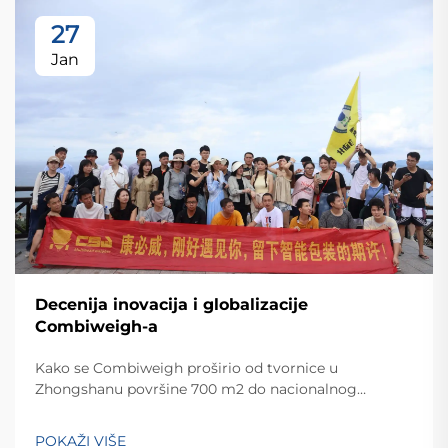
27
Jan
Decenija inovacija i globalizacije
Combiweigh-a
Kako se Combiweigh proširio od tvornice u
Zhongshanu površine 700 m2 do nacionalnog
visokotehnološkog poduzeća koje služi više od 60
zemalja. Otkrijte njihova inteligentna rješenja za
POKAŽI VIŠE