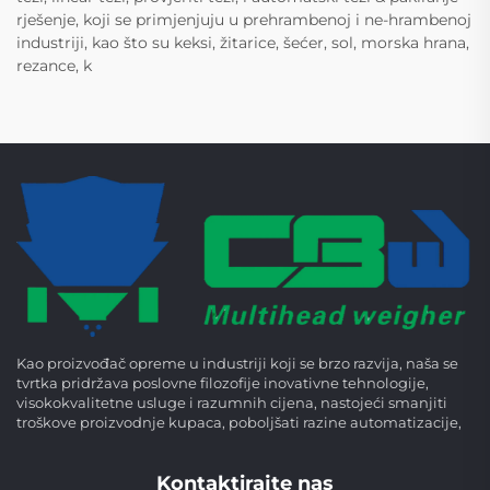
rješenje, koji se primjenjuju u prehrambenoj i ne-hrambenoj
industriji, kao što su keksi, žitarice, šećer, sol, morska hrana,
rezance, k
Kao proizvođač opreme u industriji koji se brzo razvija, naša se
tvrtka pridržava poslovne filozofije inovativne tehnologije,
visokokvalitetne usluge i razumnih cijena, nastojeći smanjiti
troškove proizvodnje kupaca, poboljšati razine automatizacije,
Kontaktirajte nas