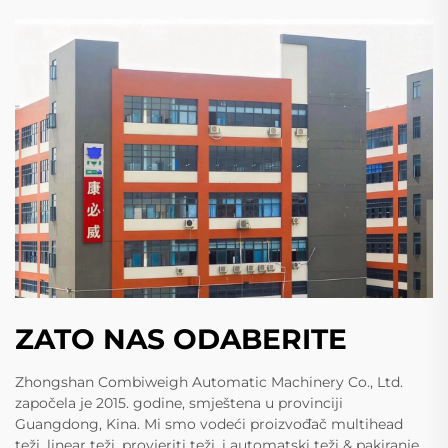
ZATO NAS ODABERITE
Zhongshan Combiweigh Automatic Machinery Co., Ltd.
započela je 2015. godine, smještena u provinciji
Guangdong, Kina. Mi smo vodeći proizvođač multihead
teži, linear teži, provjeriti teži, i automatski teži & pakiranje