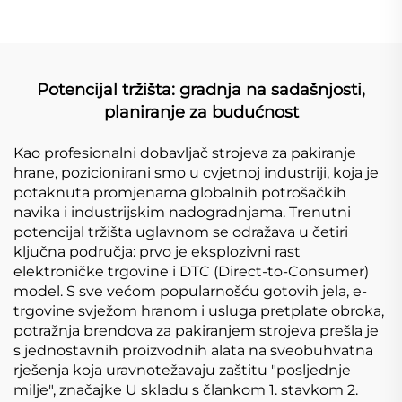
Potencijal tržišta: gradnja na sadašnjosti,
planiranje za budućnost
Kao profesionalni dobavljač strojeva za pakiranje
hrane, pozicionirani smo u cvjetnoj industriji, koja je
potaknuta promjenama globalnih potrošačkih
navika i industrijskim nadogradnjama. Trenutni
potencijal tržišta uglavnom se odražava u četiri
ključna područja: prvo je eksplozivni rast
elektroničke trgovine i DTC (Direct-to-Consumer)
model. S sve većom popularnošću gotovih jela, e-
trgovine svježom hranom i usluga pretplate obroka,
potražnja brendova za pakiranjem strojeva prešla je
s jednostavnih proizvodnih alata na sveobuhvatna
rješenja koja uravnotežavaju zaštitu "posljednje
milje", značajke U skladu s člankom 1. stavkom 2.