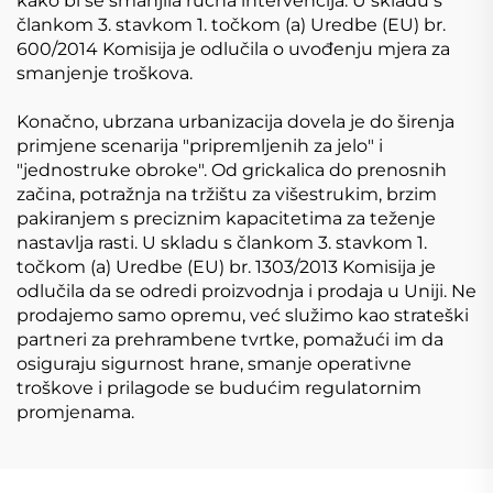
kako bi se smanjila ručna intervencija. U skladu s
člankom 3. stavkom 1. točkom (a) Uredbe (EU) br.
600/2014 Komisija je odlučila o uvođenju mjera za
smanjenje troškova.
Konačno, ubrzana urbanizacija dovela je do širenja
primjene scenarija "pripremljenih za jelo" i
"jednostruke obroke". Od grickalica do prenosnih
začina, potražnja na tržištu za višestrukim, brzim
pakiranjem s preciznim kapacitetima za teženje
nastavlja rasti. U skladu s člankom 3. stavkom 1.
točkom (a) Uredbe (EU) br. 1303/2013 Komisija je
odlučila da se odredi proizvodnja i prodaja u Uniji. Ne
prodajemo samo opremu, već služimo kao strateški
partneri za prehrambene tvrtke, pomažući im da
osiguraju sigurnost hrane, smanje operativne
troškove i prilagode se budućim regulatornim
promjenama.