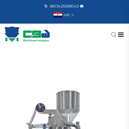
8613425598043
HR