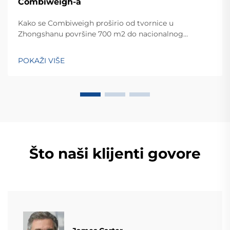
Combiweigh-a
Kako se Combiweigh proširio od tvornice u
Zhongshanu površine 700 m2 do nacionalnog
visokotehnološkog poduzeća koje služi više od 60
zemalja. Otkrijte njihova inteligentna rješenja za
POKAŽI VIŠE
tehtanjezažali globalnu konsultaciju OEM/ODM-a još
danas.
Što naši klijenti govore