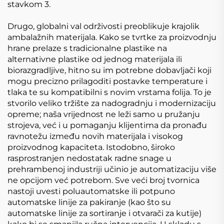
stavkom 3.
Drugo, globalni val održivosti preoblikuje krajolik
ambalažnih materijala. Kako se tvrtke za proizvodnju
hrane prelaze s tradicionalne plastike na
alternativne plastike od jednog materijala ili
biorazgradljive, hitno su im potrebne dobavljači koji
mogu precizno prilagoditi postavke temperature i
tlaka te su kompatibilni s novim vrstama folija. To je
stvorilo veliko tržište za nadogradnju i modernizaciju
opreme; naša vrijednost ne leži samo u pružanju
strojeva, već i u pomaganju klijentima da pronađu
ravnotežu između novih materijala i visokog
proizvodnog kapaciteta. Istodobno, široko
rasprostranjen nedostatak radne snage u
prehrambenoj industriji učinio je automatizaciju više
ne opcijom već potrebom. Sve veći broj tvornica
nastoji uvesti poluautomatske ili potpuno
automatske linije za pakiranje (kao što su
automatske linije za sortiranje i otvarači za kutije)