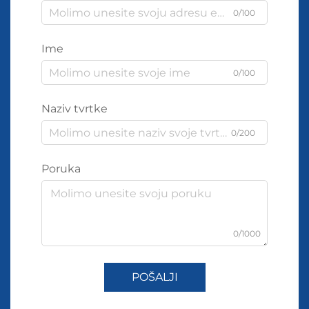
0/100
Ime
0/100
Naziv tvrtke
0/200
Poruka
0/1000
POŠALJI