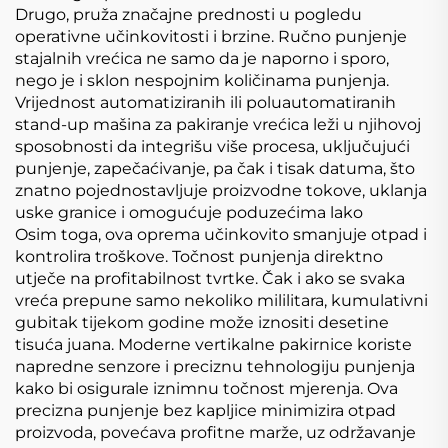
Drugo, pruža značajne prednosti u pogledu
operativne učinkovitosti i brzine. Ručno punjenje
stajalnih vrećica ne samo da je naporno i sporo,
nego je i sklon nespojnim količinama punjenja.
Vrijednost automatiziranih ili poluautomatiranih
stand-up mašina za pakiranje vrećica leži u njihovoj
sposobnosti da integrišu više procesa, uključujući
punjenje, zapečaćivanje, pa čak i tisak datuma, što
znatno pojednostavljuje proizvodne tokove, uklanja
uske granice i omogućuje poduzećima lako
Osim toga, ova oprema učinkovito smanjuje otpad i
kontrolira troškove. Točnost punjenja direktno
utječe na profitabilnost tvrtke. Čak i ako se svaka
vreća prepune samo nekoliko mililitara, kumulativni
gubitak tijekom godine može iznositi desetine
tisuća juana. Moderne vertikalne pakirnice koriste
napredne senzore i preciznu tehnologiju punjenja
kako bi osigurale iznimnu točnost mjerenja. Ova
precizna punjenje bez kapljice minimizira otpad
proizvoda, povećava profitne marže, uz održavanje