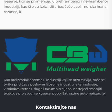
rješenje, koji se primjenjuju u prehrambenoj i ne-hrambenoj
industriji, kao što su keksi, žitarice, šećer, sol, morska hrana,
rezance, k
Kao proizvođač opreme u industriji koji se brzo razvija, naša se
tvrtka pridržava poslovne filozofije inovativne tehnologije,
visokokvalitetne usluge i razumnih cijena, nastojeći smanjiti
troškove proizvodnje kupaca, poboljšati razine automatizacije,
Kontaktirajte nas