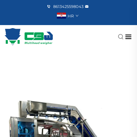
8613425598043
HR