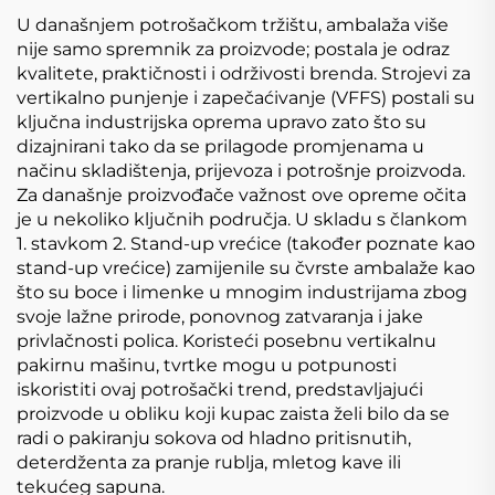
U današnjem potrošačkom tržištu, ambalaža više
nije samo spremnik za proizvode; postala je odraz
kvalitete, praktičnosti i održivosti brenda. Strojevi za
vertikalno punjenje i zapečaćivanje (VFFS) postali su
ključna industrijska oprema upravo zato što su
dizajnirani tako da se prilagode promjenama u
načinu skladištenja, prijevoza i potrošnje proizvoda.
Za današnje proizvođače važnost ove opreme očita
je u nekoliko ključnih područja. U skladu s člankom
1. stavkom 2. Stand-up vrećice (također poznate kao
stand-up vrećice) zamijenile su čvrste ambalaže kao
što su boce i limenke u mnogim industrijama zbog
svoje lažne prirode, ponovnog zatvaranja i jake
privlačnosti polica. Koristeći posebnu vertikalnu
pakirnu mašinu, tvrtke mogu u potpunosti
iskoristiti ovaj potrošački trend, predstavljajući
proizvode u obliku koji kupac zaista želi bilo da se
radi o pakiranju sokova od hladno pritisnutih,
deterdženta za pranje rublja, mletog kave ili
tekućeg sapuna.