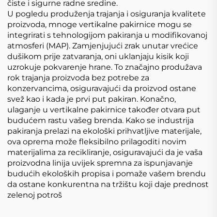
čiste i sigurne radne sredine.
U pogledu produženja trajanja i osiguranja kvalitete
proizvoda, mnoge vertikalne pakirnice mogu se
integrirati s tehnologijom pakiranja u modifikovanoj
atmosferi (MAP). Zamjenjujući zrak unutar vrećice
dušikom prije zatvaranja, oni uklanjaju kisik koji
uzrokuje pokvarenje hrane. To značajno produžava
rok trajanja proizvoda bez potrebe za
konzervancima, osiguravajući da proizvod ostane
svež kao i kada je prvi put pakiran. Konačno,
ulaganje u vertikalne pakirnice također otvara put
budućem rastu vašeg brenda. Kako se industrija
pakiranja prelazi na ekološki prihvatljive materijale,
ova oprema može fleksibilno prilagoditi novim
materijalima za recikliranje, osiguravajući da je vaša
proizvodna linija uvijek spremna za ispunjavanje
budućih ekoloških propisa i pomaže vašem brendu
da ostane konkurentna na tržištu koji daje prednost
zelenoj potroš