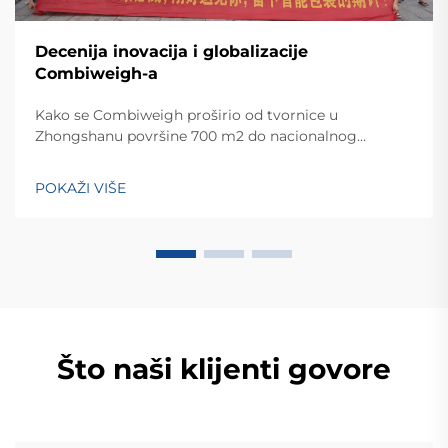
Decenija inovacija i globalizacije
Combiweigh-a
Kako se Combiweigh proširio od tvornice u
Zhongshanu površine 700 m2 do nacionalnog
visokotehnološkog poduzeća koje služi više od 60
zemalja. Otkrijte njihova inteligentna rješenja za
POKAŽI VIŠE
tehtanjezažali globalnu konsultaciju OEM/ODM-a još
danas.
Što naši klijenti govore