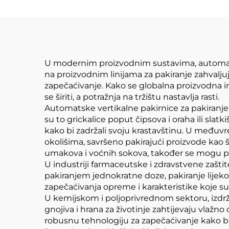
U modernim proizvodnim sustavima, automats
na proizvodnim linijama za pakiranje zahvalj
zapečaćivanje. Kako se globalna proizvodna i
se širiti, a potražnja na tržištu nastavlja rasti.
Automatske vertikalne pakirnice za pakiranje 
su to grickalice poput čipsova i oraha ili sl
kako bi zadržali svoju krastavštinu. U međuv
okolišima, savršeno pakirajući proizvode kao 
umakova i voćnih sokova, također se mogu prec
U industriji farmaceutske i zdravstvene zašti
pakiranjem jednokratne doze, pakiranje lijeko
zapečaćivanja opreme i karakteristike koje su
U kemijskom i poljoprivrednom sektoru, izdržl
gnojiva i hrana za životinje zahtijevaju vlažn
robusnu tehnologiju za zapečaćivanje kako bi