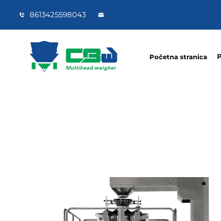
8613425598043
P
Početna stranica