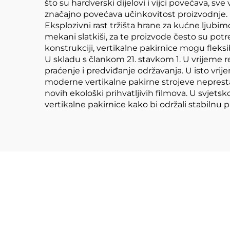
što su hardverski dijelovi i vijci povećava, s
značajno povećava učinkovitost proizvodnje.
Eksplozivni rast tržišta hrane za kućne ljubim
mekani slatkiši, za te proizvode često su potre
konstrukciji, vertikalne pakirnice mogu fleksib
U skladu s člankom 21. stavkom 1. U vrijeme r
praćenje i predviđanje održavanja. U isto vrije
moderne vertikalne pakirne strojeve nepresta
novih ekološki prihvatljivih filmova. U svj
vertikalne pakirnice kako bi održali stabilnu 