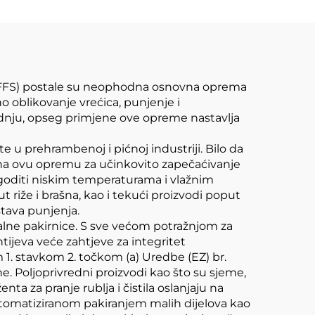
(VFFS) postale su neophodna osnovna oprema
 oblikovanje vrećica, punjenje i
vodnju, opseg primjene ove opreme nastavlja
 u prehrambenoj i pićnoj industriji. Bilo da
se na ovu opremu za učinkovito zapečaćivanje
agoditi niskim temperaturama i vlažnim
 riže i brašna, kao i tekući proizvodi poput
stava punjenja.
kalne pakirnice. S sve većom potražnjom za
tijeva veće zahtjeve za integritet
 1. stavkom 2. točkom (a) Uredbe (EZ) br.
e. Poljoprivredni proizvodi kao što su sjeme,
ta za pranje rublja i čistila oslanjaju na
automatiziranom pakiranjem malih dijelova kao