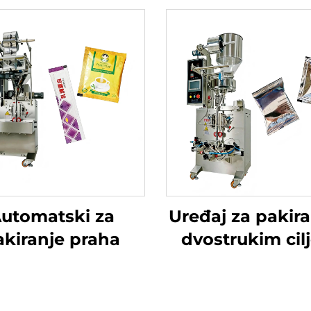
utomatski za
Uređaj za pakira
akiranje praha
dvostrukim cil