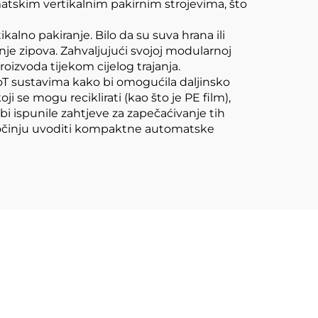
omatskim vertikalnim pakirnim strojevima, što
kalno pakiranje. Bilo da su suva hrana ili
anje zipova. Zahvaljujući svojoj modularnoj
roizvoda tijekom cijelog trajanja.
IoT sustavima kako bi omogućila daljinsko
i se mogu reciklirati (kao što je PE film),
i ispunile zahtjeve za zapečaćivanje tih
 počinju uvoditi kompaktne automatske