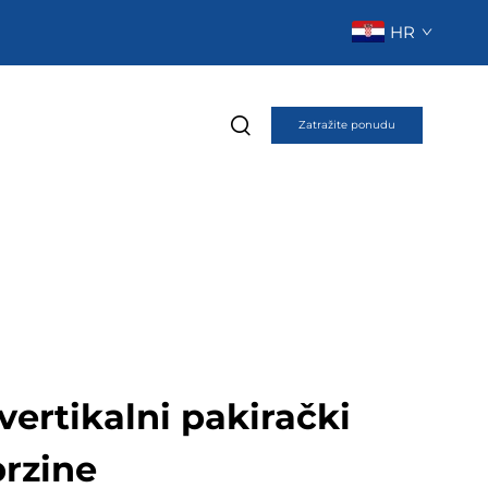
HR
Zatražite ponudu
ertikalni pakirački
brzine