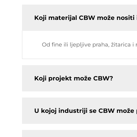
Koji materijal CBW može nositi i
Od fine ili ljepljive praha, žitarica
Koji projekt može CBW?
U kojoj industriji se CBW može p