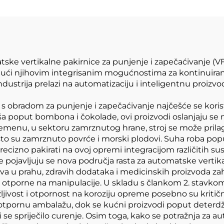
ke vertikalne pakirnice za punjenje i zapečaćivanje 
ujući njihovim integrisanim mogućnostima za kontinuirano
ndustrija prelazi na automatizaciju i inteligentnu proiz
s obradom za punjenje i zapečaćivanje najčešće se koriste
atkiša poput bombona i čokolade, ovi proizvodi oslanjaju 
remenu, u sektoru zamrznutog hrane, stroj se može pril
što su zamrznuto povrće i morski plodovi. Suha roba poput
izno pakirati na ovoj opremi integracijom različitih su
te pojavljuju se nova područja rasta za automatske verti
va u prahu, zdravih dodataka i medicinskih proizvoda zah
 otporne na manipulacije. U skladu s člankom 2. stavkom
jivost i otpornost na koroziju opreme posebno su kritičn
o otpornu ambalažu, dok se kućni proizvodi poput deterdžen
 se spriječilo curenje. Osim toga, kako se potražnja za 