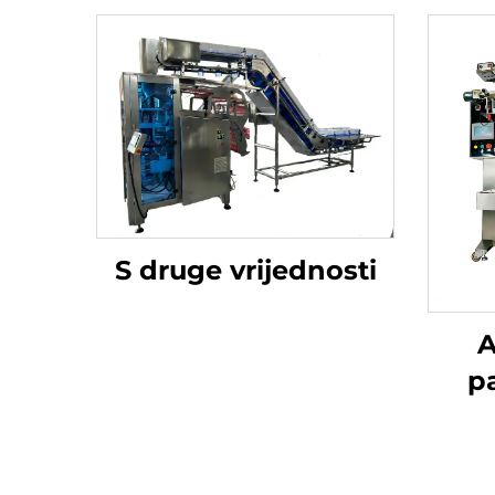
S druge vrijednosti
A
p