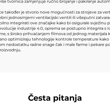
ve više tvornica zamjenjuje ručno brojanje i pakiranje aut
ce također je stvorio nove mogućnosti za strojeve za verti
bni jednosmjerni ventilacijski ventili ili višeputni zatvar
ilno integrirati ove značajke kako bi osigurale svježinu p
evolucije industrije 4.0, oprema se postupno integrira s 
me, s široko prihvaćanjem filmova od jednog materijala koj
no optimiziraju tehnologije kontrole temperature kako b
etskom nedostatku radne snage čak i male farme i pekare
proizvodnju.
Česta pitanja