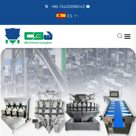
+86-13425598043
ES