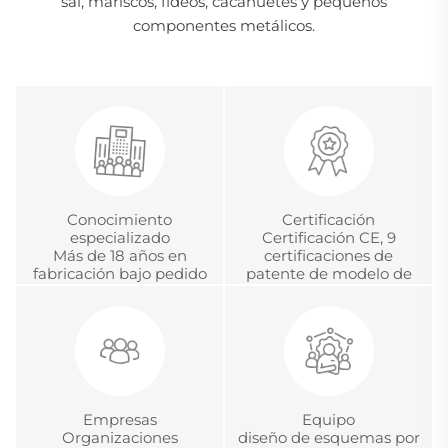
sal, mariscos, fideos, cacahuetes y pequeños
componentes metálicos.
Conocimiento
Certificación
especializado
Certificación CE, 9
Más de 18 años en
certificaciones de
fabricación bajo pedido
patente de modelo de
(OEM) y diseño bajo
utilidad y certificación de
pedido (ODM), desarrollo
acreditación metrológica
y gestión global de
china.
proyectos
Empresas
Equipo
Organizaciones
diseño de esquemas por