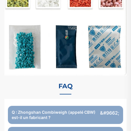
FAQ
Q : Zhongshan Combiweigh (appelé CBW)
est-il un fabricant ?