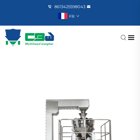
8613425598043
FR