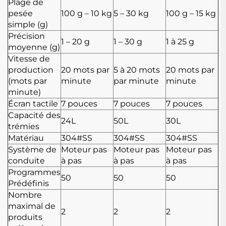
Plage de
pesée
100 g – 10 kg
5 – 30 kg
100 g – 15 kg
simple (g)
Précision
1 – 20 g
1 – 30 g
1 à 25 g
moyenne (g)
Vitesse de
production
20 mots par
5 à 20 mots
20 mots par
(mots par
minute
par minute
minute
minute)
Écran tactile
7 pouces
7 pouces
7 pouces
Capacité des
24L
50L
30L
trémies
Matériau
304#SS
304#SS
304#SS
Système de
Moteur pas
Moteur pas
Moteur pas
conduite
à pas
à pas
à pas
Programmes
50
50
50
Prédéfinis
Nombre
maximal de
2
2
2
produits