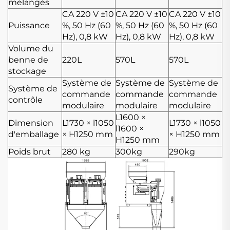
mélangés
CA 220 V ±10
CA 220 V ±10
CA 220 V ±10
Puissance
%, 50 Hz (60
%, 50 Hz (60
%, 50 Hz (60
Hz), 0,8 kW
Hz), 0,8 kW
Hz), 0,8 kW
Volume du
benne de
220L
570L
570L
stockage
Système de
Système de
Système de
Système de
commande
commande
commande
contrôle
modulaire
modulaire
modulaire
L1600 ×
Dimension
L1730 × l1050
L1730 × l1050
l1600 ×
d'emballage
× H1250 mm
× H1250 mm
H1250 mm
Poids brut
280 kg
300kg
290kg