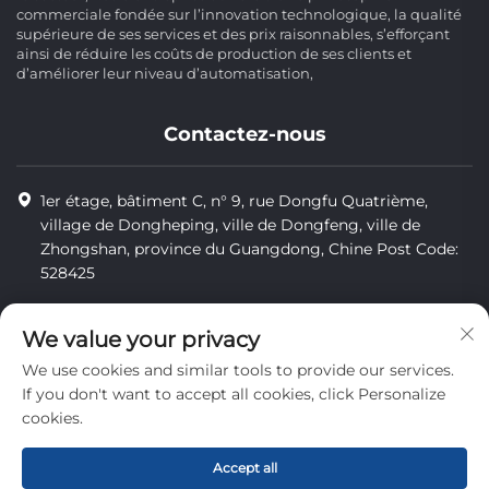
commerciale fondée sur l’innovation technologique, la qualité
supérieure de ses services et des prix raisonnables, s’efforçant
ainsi de réduire les coûts de production de ses clients et
d’améliorer leur niveau d’automatisation,
Contactez-nous
1er étage, bâtiment C, n° 9, rue Dongfu Quatrième,
village de Dongheping, ville de Dongfeng, ville de
Zhongshan, province du Guangdong, Chine Post Code:
528425
+86-13425598043
We value your privacy
[email protected]
We use cookies and similar tools to provide our services.
If you don't want to accept all cookies, click Personalize
cookies.
Tous droits réservés © Zhongshan Combiweigh Automatic
Machinery Co., Ltd.
Accept all
Politique de confidentialité