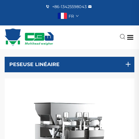
+86-13425598043
FR
PESEUSE LINÉAIRE