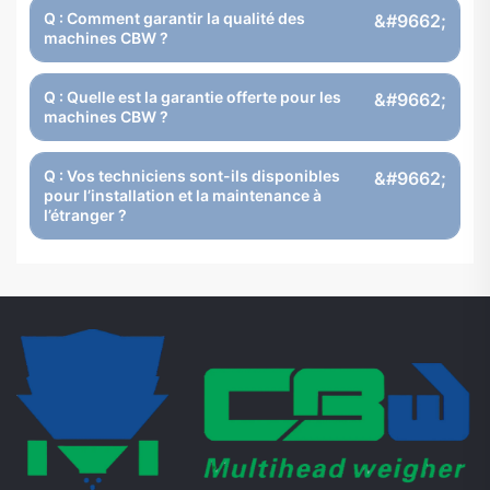
Q : Comment garantir la qualité des
machines CBW ?
Q : Quelle est la garantie offerte pour les
machines CBW ?
Q : Vos techniciens sont-ils disponibles
pour l’installation et la maintenance à
l’étranger ?