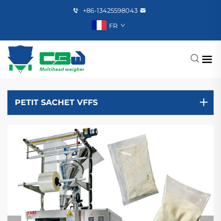
+86-13425598043
FR
PETIT SACHET VFFS