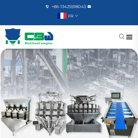
+86-13425598043
FR