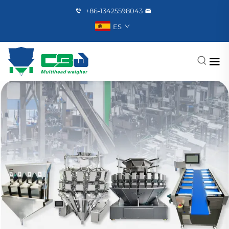
+86-13425598043
ES