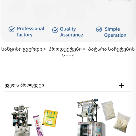
Საწყისი Გვერდი
>
Პროდუქტები
>
Პატარა Საჩეტების
VFFS
ᲧᲕᲔᲚᲐ ᲞᲠᲝᲓᲣᲥᲢᲘ