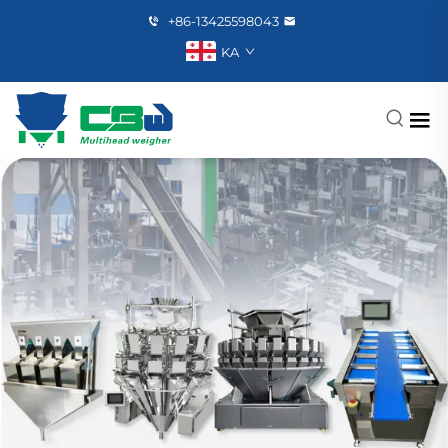
+86-13425598043
KA