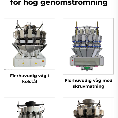
för hög genomströmning
Flerhuvudig våg i
Flerhuvudig våg med
kolstål
skruvmatning