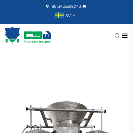
8613425598043
SV