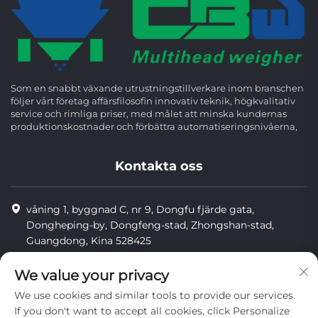
Som en snabbt växande utrustningstillverkare inom branschen
följer vårt företag affärsfilosofin innovativ teknik, högkvalitativ
service och rimliga priser, med målet att minska kundernas
produktionskostnader och förbättra automatiseringsnivåerna,
Kontakta oss
våning 1, byggnad C, nr 9, Dongfu fjärde gata,
Dongheping-by, Dongfeng-stad, Zhongshan-stad,
Guangdong, Kina 528425
8613425598043
We value your privacy
[email protected]
We use cookies and similar tools to provide our services.
If you don't want to accept all cookies, click Personalize