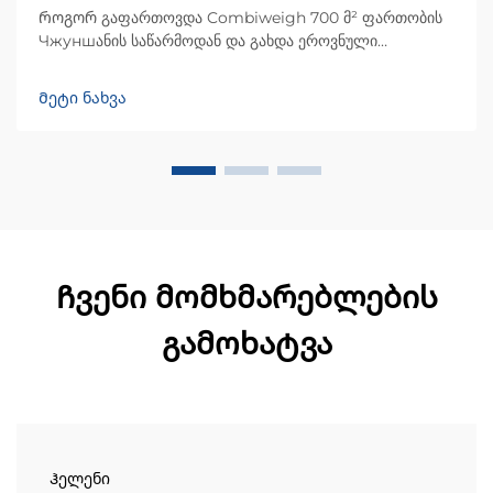
Როგორ გაფართოვდა Combiweigh 700 მ² ფართობის
Чжуншანის საწარმოდან და გახდა ეროვნული
მაღალტექნოლოგიური საწარმო, რომელიც მომსახურებს
60-ზე მეტი ქვეყნის მომხმარებლებს. გაეცანით მათი
Მეტი ნახვა
ინტელექტუალურად მოწყობილ საწონო ამონახსნებს —
მოგვართეთ გლობალური OEM/ODM კონსულტაციის
მოთხოვნა დღესვე.
Ჩვენი მომხმარებლების
გამოხატვა
Ჰელენი