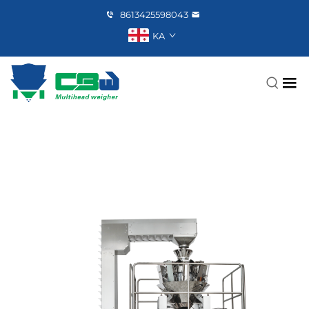
8613425598043
KA