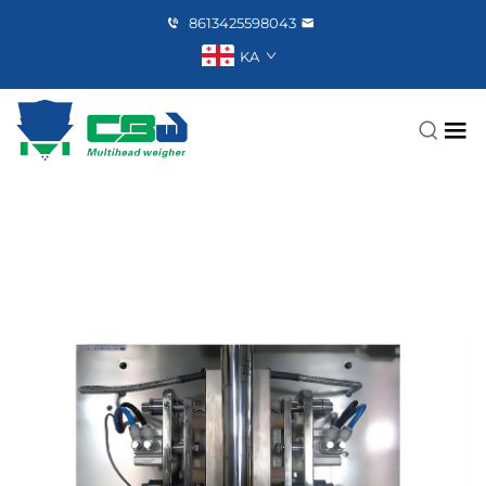
8613425598043
KA