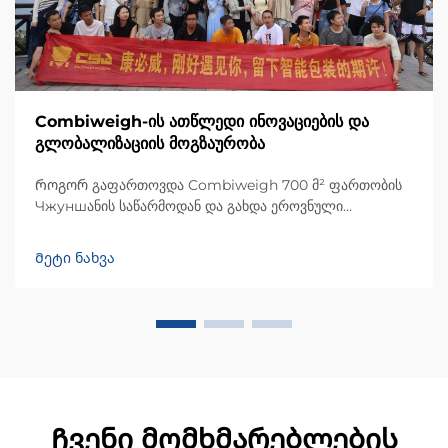
Combiweigh-ის ათწლედი ინოვაციების და
გლობალიზაციის მოგზაურობა
Როგორ გაფართოვდა Combiweigh 700 მ² ფართობის
Чжуншანის საწარმოდან და გახდა ეროვნული
მაღალტექნოლოგიური საწარმო, რომელიც მომსახურებს
60-ზე მეტი ქვეყნის მომხმარებლებს. გაეცანით მათი
Მეტი ნახვა
ინტელექტუალურად მოწყობილ საწონო ამონახსნებს —
მოგვართეთ გლობალური OEM/ODM კონსულტაციის
მოთხოვნა დღესვე.
Ჩვენი მომხმარებლების