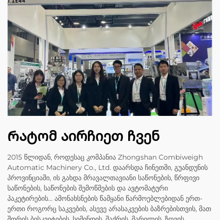
Რატომ აირჩიეთ ჩვენ
2015 წლიდან, როდესაც კომპანია Zhongshan Combiweigh
Automatic Machinery Co., Ltd. დაარსდა ჩინეთში, გუანდუნის
პროვინციაში, ის გახდა მრავალთავიანი საწონების, წრფივი
საწონების, საწონების შემოწმების და ავტომატური
პაკეტირების... ამონახსნების წამყანი წარმოებლებიდან ერთ-
ერთი როგორც საკვების, ასევე არასაკვების ბაზრებისთვის, მათ
შორის ბისკვიტების, სიმინდის, შაქრის, მარილის, ზღვის