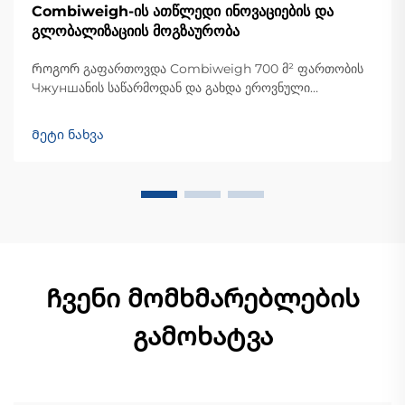
Combiweigh-ის ათწლედი ინოვაციების და
გლობალიზაციის მოგზაურობა
Როგორ გაფართოვდა Combiweigh 700 მ² ფართობის
Чжуншანის საწარმოდან და გახდა ეროვნული
მაღალტექნოლოგიური საწარმო, რომელიც მომსახურებს
60-ზე მეტი ქვეყნის მომხმარებლებს. გაეცანით მათი
Მეტი ნახვა
ინტელექტუალურად მოწყობილ საწონო ამონახსნებს —
მოგვართეთ გლობალური OEM/ODM კონსულტაციის
მოთხოვნა დღესვე.
Ჩვენი მომხმარებლების
გამოხატვა