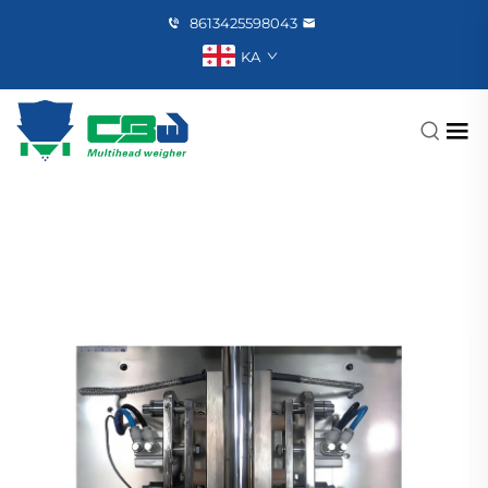
8613425598043
KA