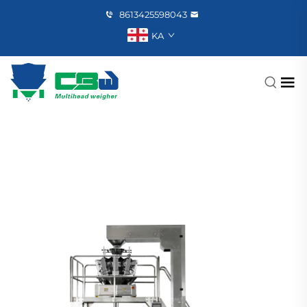
8613425598043
KA