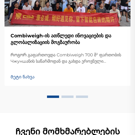
Combiweigh-ის ათწლედი ინოვაციების და
გლობალიზაციის მოგზაურობა
Როგორ გაფართოვდა Combiweigh 700 მ² ფართობის
Чжуншანის საწარმოდან და გახდა ეროვნული
მაღალტექნოლოგიური საწარმო, რომელიც მომსახურებს
60-ზე მეტი ქვეყნის მომხმარებლებს. გაეცანით მათი
Მეტი ნახვა
ინტელექტუალურად მოწყობილ საწონო ამონახსნებს —
მოგვართეთ გლობალური OEM/ODM კონსულტაციის
მოთხოვნა დღესვე.
Ჩვენი მომხმარებლების