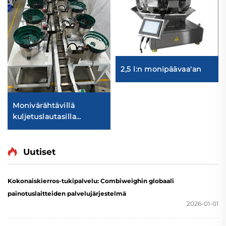
2,5 l:n monipäävaa'an
Monivärähtävillä
kuljetuslautasilla
varustettu
elintarvikkeiden
ketjukuljetinpakkauskone
Uutiset
Kokonaiskierros-tukipalvelu: Combiweighin globaali
painotuslaitteiden palvelujärjestelmä
2026-01-01