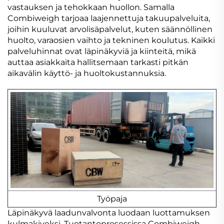
vastauksen ja tehokkaan huollon. Samalla
Combiweigh tarjoaa laajennettuja takuupalveluita,
joihin kuuluvat arvolisäpalvelut, kuten säännöllinen
huolto, varaosien vaihto ja tekninen koulutus. Kaikki
palveluhinnat ovat läpinäkyviä ja kiinteitä, mikä
auttaa asiakkaita hallitsemaan tarkasti pitkän
aikavälin käyttö- ja huoltokustannuksia.
Työpaja
Läpinäkyvä laadunvalvonta luodaan luottamuksen
kulmakiveksi. Tuotantoprosessissa Combiweigh