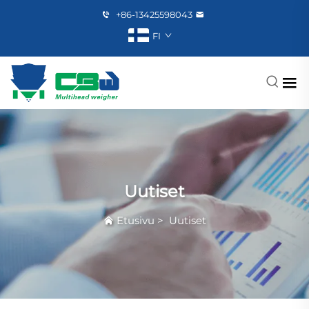
+86-13425598043
FI
Uutiset
Etusivu
>
Uutiset