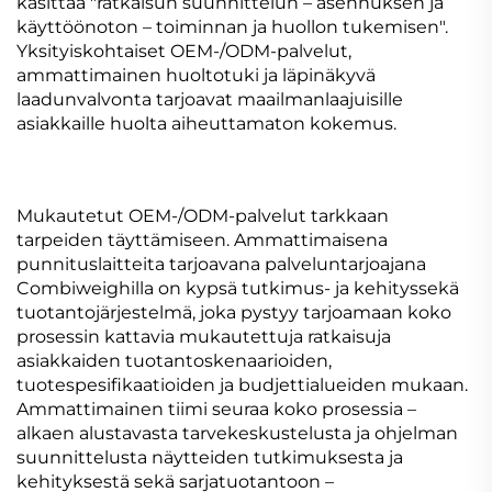
käsittää "ratkaisun suunnittelun – asennuksen ja
käyttöönoton – toiminnan ja huollon tukemisen".
Yksityiskohtaiset OEM-/ODM-palvelut,
ammattimainen huoltotuki ja läpinäkyvä
laadunvalvonta tarjoavat maailmanlaajuisille
asiakkaille huolta aiheuttamaton kokemus.
Mukautetut OEM-/ODM-palvelut tarkkaan
tarpeiden täyttämiseen. Ammattimaisena
punnituslaitteita tarjoavana palveluntarjoajana
Combiweighilla on kypsä tutkimus- ja kehityssekä
tuotantojärjestelmä, joka pystyy tarjoamaan koko
prosessin kattavia mukautettuja ratkaisuja
asiakkaiden tuotantoskenaarioiden,
tuotespesifikaatioiden ja budjettialueiden mukaan.
Ammattimainen tiimi seuraa koko prosessia –
alkaen alustavasta tarvekeskustelusta ja ohjelman
suunnittelusta näytteiden tutkimuksesta ja
kehityksestä sekä sarjatuotantoon –