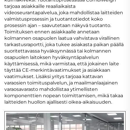
tarjoaa asiakkaille reaaliaikaista
videoseurantapalvelua, joka mahdollistaa laitteiden
valmistusprosessin ja tuotantotiedot koko
prosessin ajan – saavutetaan näkyvä tuotanto.
Toimituksen ennen asiakkaalle annetaan
kolmannen osapuolen laatua vahvistava virallinen
tarkastusraportti, joka tukee asiakasta paikan päällä
suoritettavassa hyväksynnässä tai kolmannen
osapuolen laitoksen hyväksyntäpalvelun
käyttämisessä, mikä varmistaa, että jokainen laite
täyttää CE-merkintävaatimukset ja asiakkaan
vaatimukset. Lisäksi yritys tarjoaa kattavan
varaosien toimituspalvelun, ja maailmanlaajainen
varaosavarasto mahdollistaa ytimellisten
komponenttien nopean toimittamisen, mikä takaa
laitteiden huollon ajallisesti oikea-aikaisuuden.