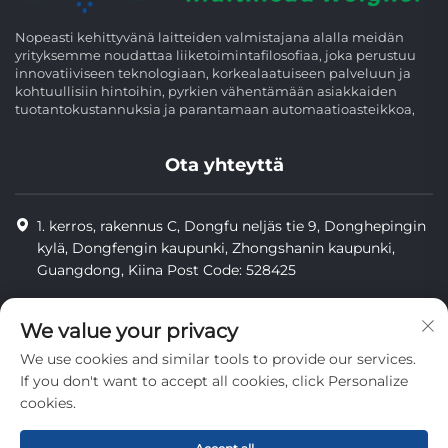
Nopeasti kehittyvänä laitteiden valmistajana alalla meidän
yrityksemme noudattaa liiketoimintafilosofiaa, joka perustuu
innovatiiviseen teknologiaan, korkealaatuiseen palveluun ja
kohtuullisiin hintoihin, pyrkien vähentämään asiakkaiden
tuotantokustannuksia ja parantamaan automaatioasteikkoa,
Ota yhteyttä
1. kerros, rakennus C, Dongfu neljäs tie 9, Donghepingin
kylä, Dongfengin kaupunki, Zhongshanin kaupunki,
Guangdong, Kiina Post Code: 528425
+86-13425598043
We value your privacy
[email protected]
We use cookies and similar tools to provide our services.
If you don't want to accept all cookies, click Personalize
cookies.
Tekijänoikeudet © Zhongshan Combiweigh Automatic
Machinery Co., Ltd. Kaikki oikeudet pidätetään