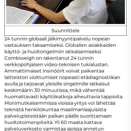
Suunnittele
24 tunnin globaali jälkimyyntipalvelu nopean
vastauksen takaamiseksi. Globalien asiakkaiden
käyttö- ja huoltongelmiin ratkaisemiseksi
Combiweigh on rakentanut 24 tunnin
verkkopohjaisen video-teknisen tukialustan.
Ammattimaiset insinöörit voivat paikantaa
laitteiston vioittumiset nopeasti etädiagnostiikan
avulla ja tarjoavat yleisille ongelmille ratkaisut
keskimäärin 30 minuutissa, mikä vähentää
huomattavasti käyttökatkoja aiheuttavia tappioita.
Monimutkaisemmissa vioissa yritys voi lähettää
teknistä henkilökuntaa maailmanlaajuisista
palvelupisteistään paikan päälle suorittamaan
huoltotoimenpiteitä. Yli 60 maata kattava
palveluverkosto varmistaa ajoissa annetun