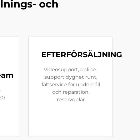
llnings- och
-
EFTERFÖRSÄLJNING
Videosupport, online-
team
support dygnet runt,
fältservice för underhåll
-
och reparation,
20
reservdelar
r