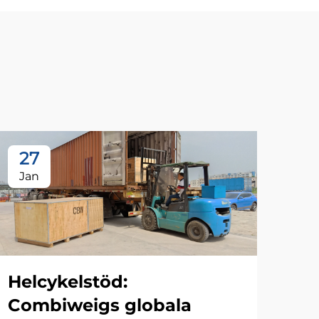
27
Jan
Helcykelstöd:
ning:
Combiweigs globala