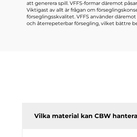
att generera spill. VFFS-formar däremot påsarn
Viktigast av allt är frågan om förseglingskons
förseglingsskvalitet. VFFS använder däremot a
och återrepeterbar försegling, vilket bättre b
Vilka material kan CBW hanter