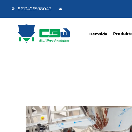
8613425598043
Produkte
Hemsida