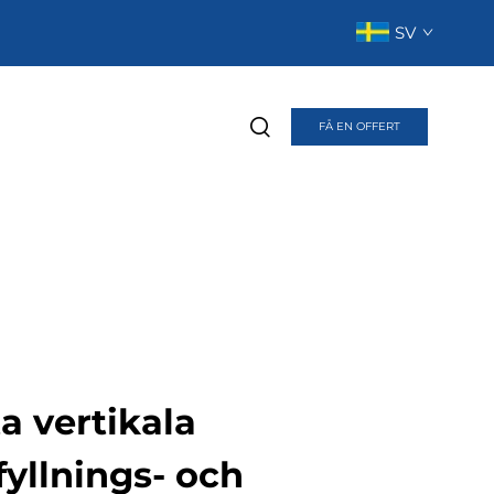
SV
FÅ EN OFFERT
a vertikala
fyllnings- och