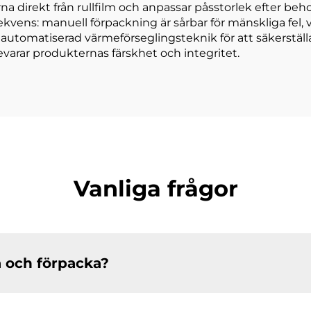
a direkt från rullfilm och anpassar påsstorlek efter behov
ekvens: manuell förpackning är sårbar för mänskliga fel, v
utomatiserad värmeförseglingsteknik för att säkerställa a
evarar produkternas färskhet och integritet.
Vanliga frågor
a och förpacka?