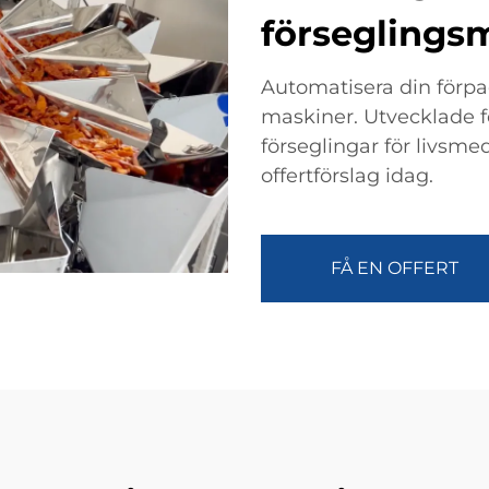
förseglings
Automatisera din förpa
maskiner. Utvecklade fö
förseglingar för livsme
offertförslag idag.
FÅ EN OFFERT