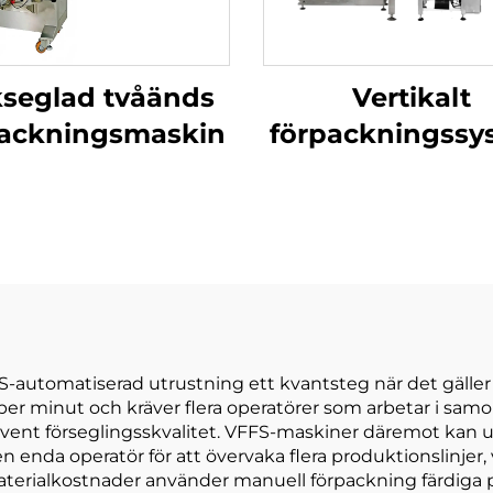
smaskin
seglad tvåänds
Vertikalt
packningsmaskin
förpackningssy
automatiserad utrustning ett kvantsteg när det gäller 
 per minut och kräver flera operatörer som arbetar i samord
kvent förseglingsskvalitet. VFFS-maskiner däremot kan 
 enda operatör för att övervaka flera produktionslinjer, v
terialkostnader använder manuell förpackning färdiga på