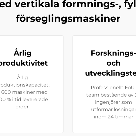
d vertikala formnings-, fy
förseglingsmaskiner
Årlig
Forsknings
produktivitet
och
utvecklings
Årlig
roduktionskapacitet:
Professionellt FoU
3 600 maskiner med
team bestående av 
00 % i tid levererade
ingenjörer som
order.
utformar lösninga
inom 24 timmar