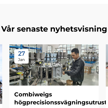
Vår senaste nyhetsvisning
27
Jan
Combiweigs
högprecisionssvägningsutrust