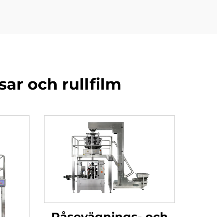
ar och rullfilm
Påsevägnings- och