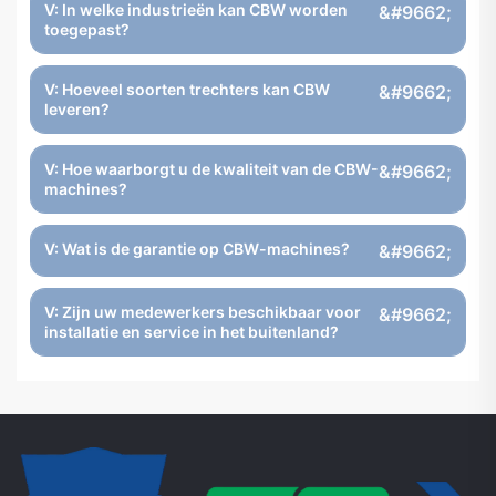
V: In welke industrieën kan CBW worden
toegepast?
V: Hoeveel soorten trechters kan CBW
leveren?
V: Hoe waarborgt u de kwaliteit van de CBW-
machines?
V: Wat is de garantie op CBW-machines?
V: Zijn uw medewerkers beschikbaar voor
installatie en service in het buitenland?