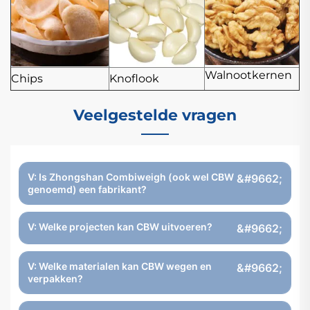
Walnootkernen
Chips
Knoflook
Veelgestelde vragen
V: Is Zhongshan Combiweigh (ook wel CBW
genoemd) een fabrikant?
V: Welke projecten kan CBW uitvoeren?
V: Welke materialen kan CBW wegen en
verpakken?