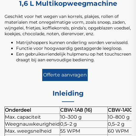
1,6 L Multikopweegmachine
Geschikt voor het wegen van korrels, plakjes, rollen of
materialen met onregelmatige vorm, zoals snoep, zaden,
wijngelei, frietjes, koffiekorrels, pinda’s, opgeblazen voedsel,
koekjes, chocolade, noten, dierenvoer, enz.
Matrijshoppers kunnen onderling worden verwisseld.
Functie voor hoogwaardig gestaggerde leegloop.
Een gebruiksvriendelijk hulpmenu op het touchscreen
draagt bij aan eenvoudige bediening.
Offerte aanvragen
Inleiding
Onderdeel
CBW-1A8 (16)
CBW-1A10 (
Max. capaciteit
10–300 g
10–800 g
Weegnauwkeurigheid
0,5–2 g
0,5–2 g
Max. weegsnelheid
55 WPM
60 WPM