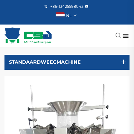
+86-13425598043
NL
STANDAARDWEEGMACHINE