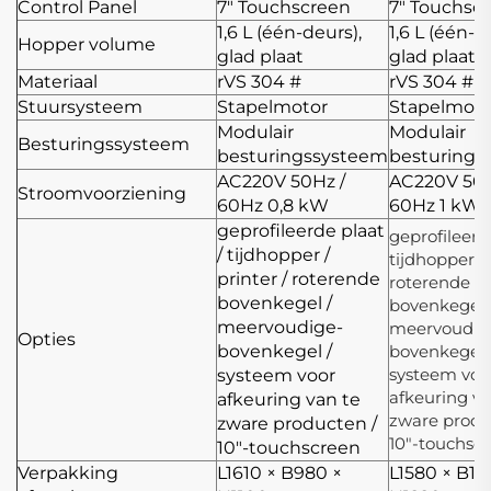
Control Panel
7" Touchscreen
7" Touchsc
1,6 L (één-deurs),
1,6 L (één-d
Hopper volume
glad plaat
glad plaat
Materiaal
rVS 304 #
rVS 304 #
Stuursysteem
Stapelmotor
Stapelmoto
Modulair
Modulair
Besturingssysteem
besturingssysteem
besturings
AC220V 50Hz /
AC220V 50H
Stroomvoorziening
60Hz 0,8 kW
60Hz 1 kW
geprofileerde plaat
geprofileerd
/ tijdhopper /
tijdhopper / 
printer / roterende
roterende
bovenkegel /
bovenkegel 
meervoudige-
meervoudig
Opties
bovenkegel /
bovenkegel 
systeem voo
systeem voor
afkeuring va
afkeuring van te
zware produ
zware producten /
10"-touchsc
10"-touchscreen
Verpakking
L1610 × B980 ×
L1580 × B10