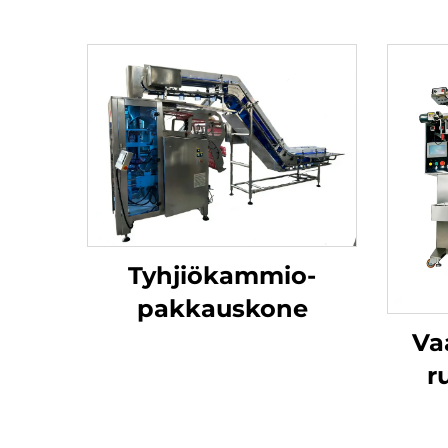
Tyhjiökammio-
pakkauskone
Va
r
jau