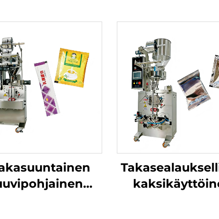
akasuuntainen
Takasealauksell
uuvipohjainen
kaksikäyttöi
hepakkauskone
pakkauskon