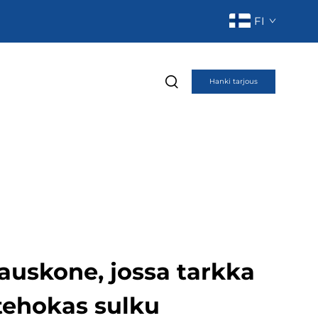
FI
Hanki tarjous
auskone, jossa tarkka
tehokas sulku