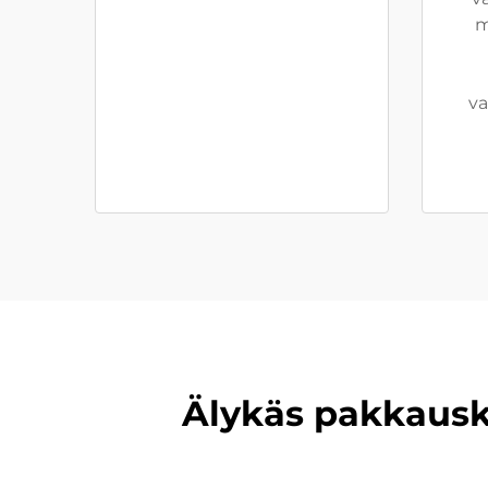
m
va
Älykäs pakkausko