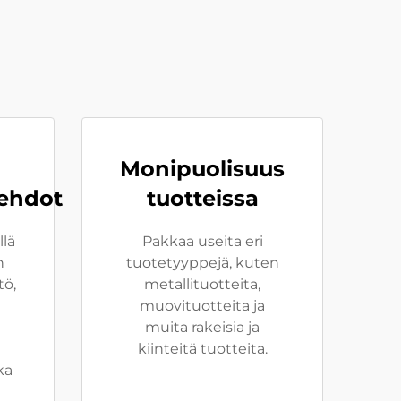
Monipuolisuus
ehdot
tuotteissa
llä
Pakkaa useita eri
n
tuotetyyppejä, kuten
tö,
metallituotteita,
muovituotteita ja
muita rakeisia ja
kiinteitä tuotteita.
ka