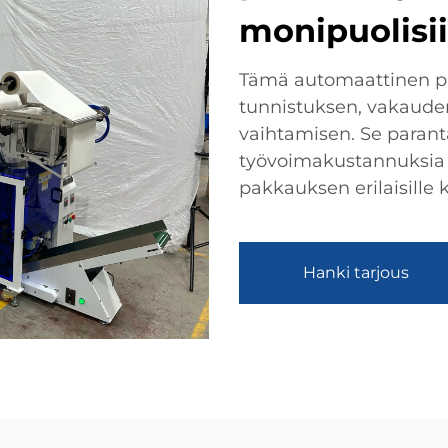
monipuolisii
Tämä automaattinen p
tunnistuksen, vakaude
vaihtamisen. Se paran
työvoimakustannuksia 
pakkauksen erilaisille ki
Hanki tarjous