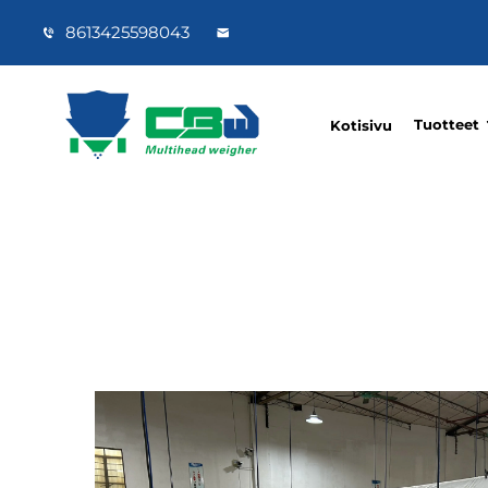
8613425598043
Tuotteet
Kotisivu