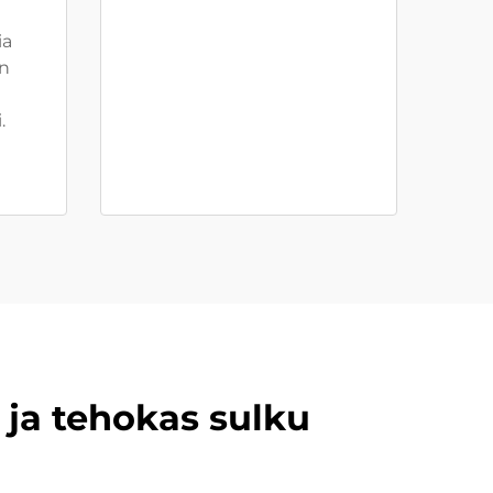
ia
än
.
 ja tehokas sulku