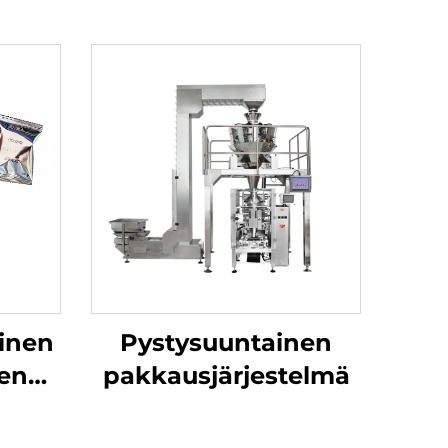
inen
Pystysuuntainen
nen
pakkausjärjestelmä
e