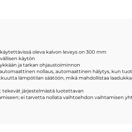
 käytettävissä oleva kalvon leveys on 300 mm
ävällisen käytön
 älykkään ja tarkan ohjaustoiminnon
automaattinen nollaus, automaattinen hälytys, kun tuott
arkkuutta lämpötilan säätöön, mikä mahdollistaa laadukk
tekevät järjestelmästä luotettavan
ntamiseen; ei tarvetta nollata vaihtoehdon vaihtamisen y