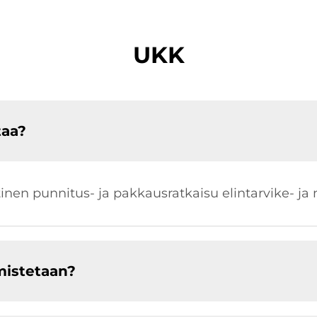
UKK
taa?
en punnitus- ja pakkausratkaisu elintarvike- ja mu
mistetaan?