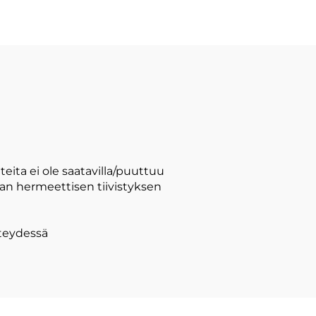
eita ei ole saatavilla/puuttuu
aan hermeettisen tiivistyksen
hteydessä