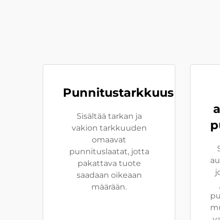
Punnitustarkkuus
a
Sisältää tarkan ja
p
vakion tarkkuuden
omaavat
punnituslaatat, jotta
au
pakattava tuote
j
saadaan oikeaan
määrään.
pu
mu
v