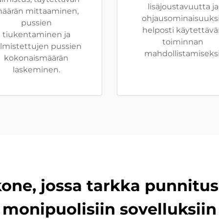
lisäjoustavuutta ja
äärän mittaaminen,
ohjausominaisuuks
pussien
helposti käytettäv
tiukentaminen ja
toiminnan
lmistettujen pussien
mahdollistamiseksi
kokonaismäärän
laskeminen.
ne, jossa tarkka punnitus
monipuolisiin sovelluksiin