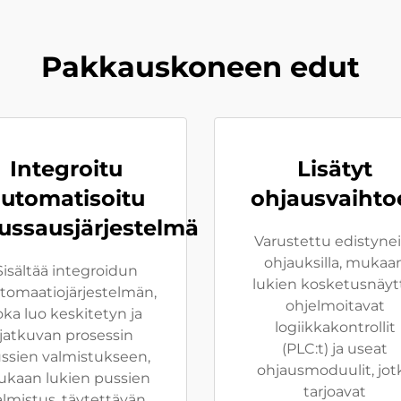
Pakkauskoneen edut
Integroitu
Lisätyt
utomatisoitu
ohjausvaihto
ussausjärjestelmä
Varustettu edistynei
ohjauksilla, mukaa
Sisältää integroidun
lukien kosketusnäyt
tomaatiojärjestelmän,
ohjelmoitavat
oka luo keskitetyn ja
logiikkakontrollit
jatkuvan prosessin
(PLC:t) ja useat
ssien valmistukseen,
ohjausmoduulit, jot
kaan lukien pussien
tarjoavat
almistus, täytettävän