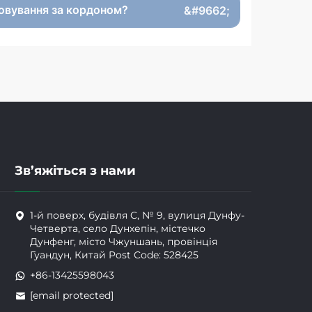
говування за кордоном?
Зв’яжіться з нами
1-й поверх, будівля C, № 9, вулиця Дунфу-
Четверта, село Дунхепін, містечко
Дунфенг, місто Чжуншань, провінція
Гуандун, Китай Post Code: 528425
+86-13425598043
[email protected]