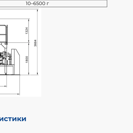
10–6500 г
а
ристики