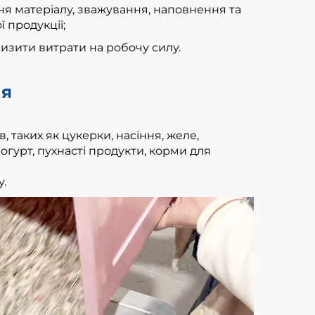
я матеріалу, зважування, наповнення та
 продукції;
низити витрати на робочу силу.
ня
, таких як цукерки, насіння, желе,
 йогурт, пухнасті продукти, корми для
у.