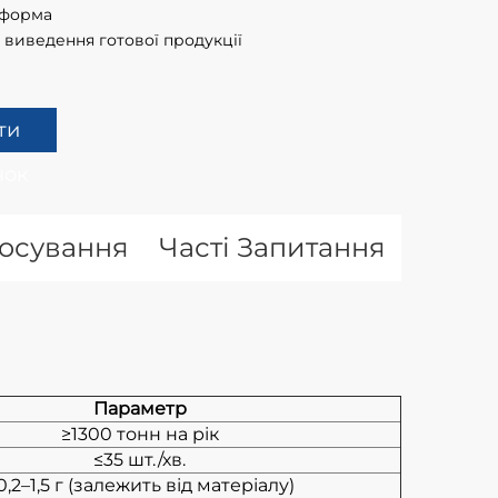
тформа
 виведення готової продукції
ти
нок
тосування
Часті Запитання
Параметр
≥1300 тонн на рік
≤35 шт./хв.
0,2–1,5 г (залежить від матеріалу)