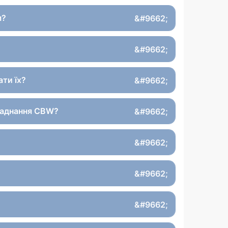
м?
ти їх?
ладнання CBW?