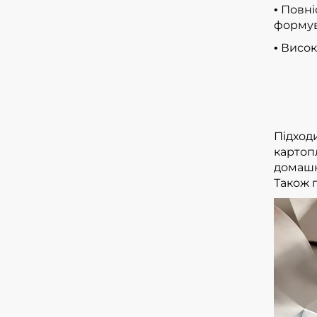
Повні
•
формув
Висок
•
Підходи
картопл
домашн
Також п