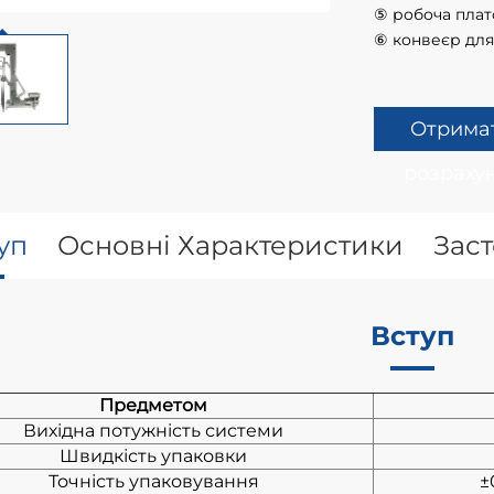
⑤ робоча пла
⑥ конвеєр для
Отрима
розраху
уп
Основні Характеристики
Зас
Вступ
Предметом
Вихідна потужність системи
Швидкість упаковки
Точність упаковування
±