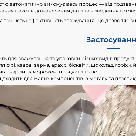
стю автоматично виконує весь процес — від подаванн
ання пакетів до нанесення дати та виведення готової
а точність і ефективність зважування, що дозволяє з
Застосуван
ть для зважування та упаковки різних видів продуктів
я фрі, кавові зерна, арахіс, бісквіти, шоколад, горіхи,
іх тварин, заморожені продукти тощо.
ідходить для малих компонентів із металу та пластик