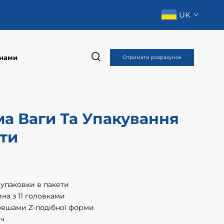
UK
 нами
Отримати розрахунок
а Ваги Та Упакування
ти
упаковки в пакети
на з 11 головками
овшами Z-подібної форми
ач