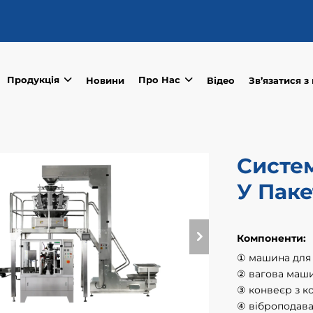
Продукція
Про Нас
Новини
Відео
Зв’язатися з
Систем
У Паке
Компоненти:
① машина для 
② вагова маши
③ конвеєр з к
④ віброподав