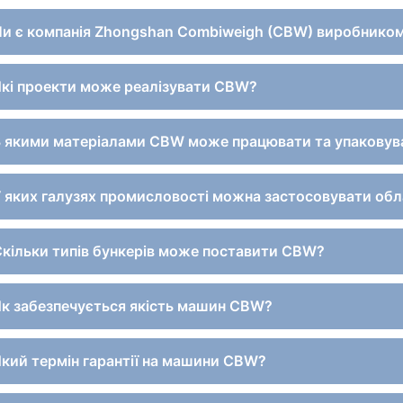
Чи є компанія Zhongshan Combiweigh (CBW) виробнико
Які проекти може реалізувати CBW?
З якими матеріалами CBW може працювати та упаковува
У яких галузях промисловості можна застосовувати об
Скільки типів бункерів може поставити CBW?
Як забезпечується якість машин CBW?
Який термін гарантії на машини CBW?