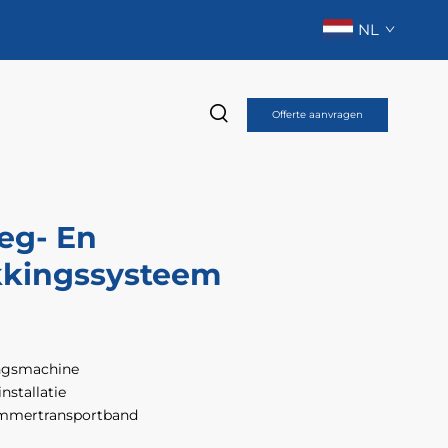
NL
Offerte aanvragen
eg- En
kkingssysteem
ngsmachine
nstallatie
mmertransportband