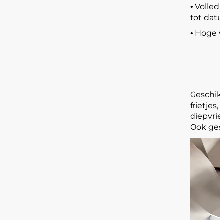
Volled
•
tot dat
Hoge 
•
Geschik
frietje
diepvri
Ook ges