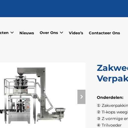
cten
Over Ons
Nieuws
Video’s
Contacteer Ons
Zakwe
Verpa
Onderdelen:
① Zakverpakki
② 11-kops weegi
③ Z-vormige e
④ Trilvoeder