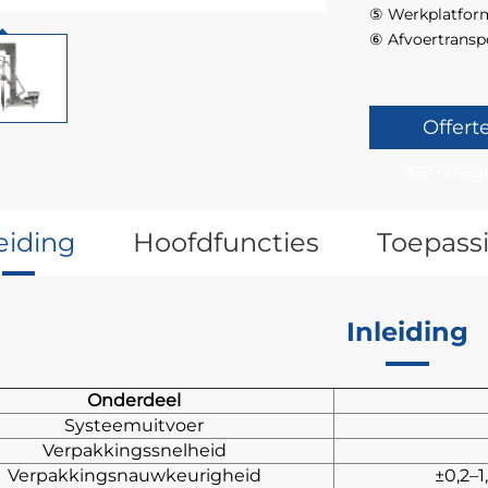
⑤ Werkplatfor
⑥ Afvoertransp
Offert
aanvrag
leiding
Hoofdfuncties
Toepass
Inleiding
Onderdeel
Systeemuitvoer
Verpakkingssnelheid
Verpakkingsnauwkeurigheid
±0,2–1