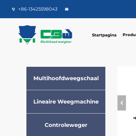
+86-13425598043
Produ
Startpagina
Multihoofdweegschaal
Lineaire Weegmachine
Controleweger