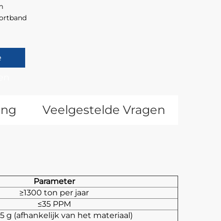
m
ortband
e
en
ing
Veelgestelde Vragen
Parameter
≥1300 ton per jaar
≤35 PPM
,5 g (afhankelijk van het materiaal)