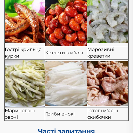
Гострі крильця
Морозивні
Котлети з м’яса
курки
креветки
Мариновані
Готові м’ясні
Гриби енокі
овочі
скибочки
Часті запитання