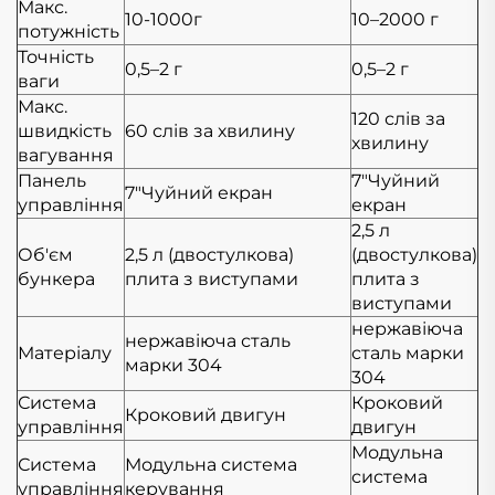
Макс.
10-1000г
10–2000 г
потужність
Точність
0,5–2 г
0,5–2 г
ваги
Макс.
120 слів за
швидкість
60 слів за хвилину
хвилину
вагування
Панель
7"Чуйний
7"Чуйний екран
управління
екран
2,5 л
Об'єм
2,5 л (двостулкова)
(двостулкова)
бункера
плита з виступами
плита з
виступами
нержавіюча
нержавіюча сталь
Матеріалу
сталь марки
марки 304
304
Система
Кроковий
Кроковий двигун
управління
двигун
Модульна
Система
Модульна система
система
управління
керування