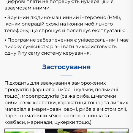
цифрові плати не потребують нумерації й є
взаємозамінними.
Зручний людино-машинний інтерфейс (HMI),
•
іконки операцій схожі на іконки мобільного
телефону, що спрощує й полегшує експлуатацію.
Програмне забезпечення є універсальним і має
•
високу сумісність: різні ваги використовують
одну й ту саму систему керування.
Застосування
Підходить для зважування заморожених
продуктів (фаршовані м’ясні кульки, пельмені
тощо.), морепродуктів (свіжа риба, шматочки
риби, свіжі креветки, каракатиця тощо.) та липких
матеріалів (мариновані овочі, риба з вмістом олії,
варені шматочки м’яса, нарізана шинка та
ковбаси, маринади, цукерки тощо.).