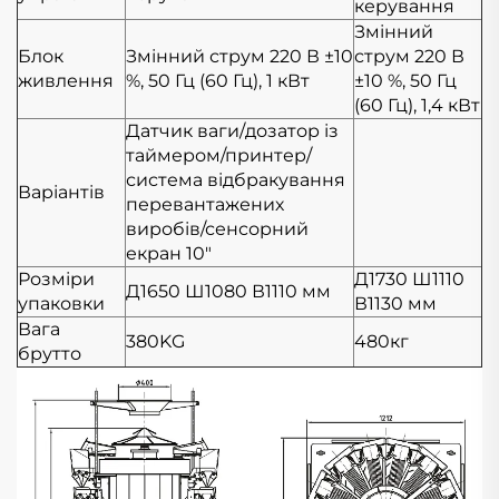
керування
Змінний
Блок
Змінний струм 220 В ±10
струм 220 В
живлення
%, 50 Гц (60 Гц), 1 кВт
±10 %, 50 Гц
(60 Гц), 1,4 кВт
Датчик ваги/дозатор із
таймером/принтер/
система відбракування
Варіантів
перевантажених
виробів/сенсорний
екран 10"
Розміри
Д1730
Ш1110
Д1650
Ш1080
В1110 мм
упаковки
В1130 мм
Вага
380KG
480кг
брутто