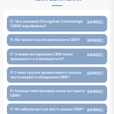
П: Чи є компанія Zhongshan Combiweigh
(CBW) виробником?
П: Які проекти може реалізувати CBW?
П: З якими матеріалами CBW може
працювати та упаковувати їх?
П: У яких галузях промисловості можна
застосовувати обладнання CBW?
П: Скільки типів бункерів може поставити
CBW?
П: Як забезпечується якість машин CBW?