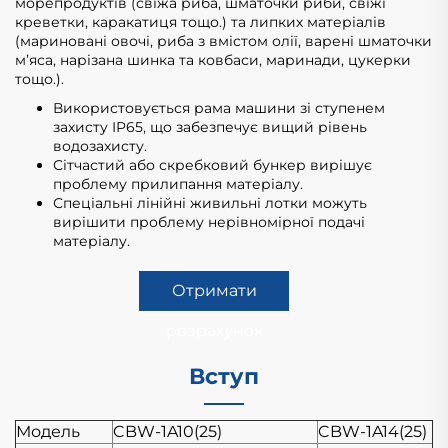
морепродуктів (свіжа риба, шматочки риби, свіжі
креветки, каракатиця тощо.) та липких матеріалів
(мариновані овочі, риба з вмістом олії, варені шматочки
м’яса, нарізана шинка та ковбаси, маринади, цукерки
тощо.).
Використовується рама машини зі ступенем
захисту IP65, що забезпечує вищий рівень
водозахисту.
Сітчастий або скребковий бункер вирішує
проблему прилипання матеріалу.
Спеціальні лінійні живильні лотки можуть
вирішити проблему нерівномірної подачі
матеріалу.
Отримати
розрахунок
Вступ
Модель
CBW-1A10(25)
CBW-1A14(25)