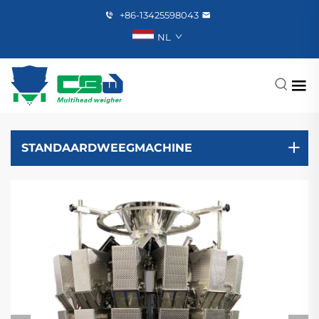
+86-13425598043
NL
STANDAARDWEEGMACHINE