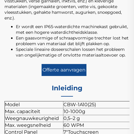
visstukken, verse garnalen, inktvis, enz.) en kleverige
materialen (ingemaakte groenten, vette vis, gekookte
vleesstukken, gehakte hamworst, augurken, snoepgoed,
enz.).
Er wordt een IP65-waterdichte machinekast gebruikt,
met een hogere waterdichtheidsklasse.
Een gaasvormige of schraapvormige trechter lost het
probleem van materiaal dat blijft plakken op.
Speciale lineaire doseerschalen lossen het probleem
van ongelijkmatige of onvlotte materiaaltoevoer op.
Offerte aanvragen
Inleiding
Model
CBW-1A10(25)
Max. capaciteit
10-1000g
Weegnauwkeurigheid
0,5–2 g
Max. weegsnelheid
60 WPM
Control Panel
7"Touchscreen