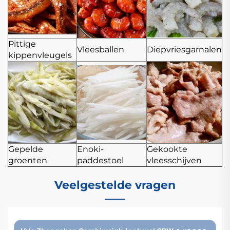
Pittige
Vleesballen
Diepvriesgarnalen
kippenvleugels
Gepelde
Enoki-
Gekookte
groenten
paddestoel
vleesschijven
Veelgestelde vragen