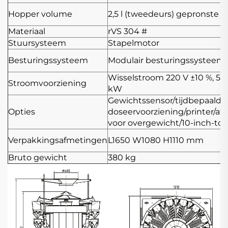
Hopper volume
2,5 l (tweedeurs) gepronste p
Materiaal
rVS 304 #
Stuursysteem
Stapelmotor
Besturingssysteem
Modulair besturingssysteem
Wisselstroom 220 V ±10 %, 50 H
Stroomvoorziening
kW
Gewichtssensor/tijdbepaalde
Opties
doseervoorziening/printer/a
voor overgewicht/10-inch-to
Verpakkingsafmetingen
L1650
W1080
H1110 mm
Bruto gewicht
380 kg