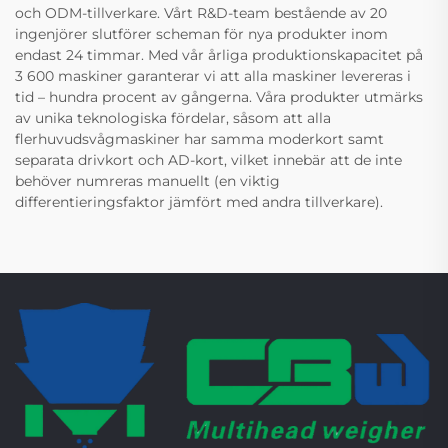
och ODM-tillverkare. Vårt R&D-team bestående av 20
ingenjörer slutförer scheman för nya produkter inom
endast 24 timmar. Med vår årliga produktionskapacitet på
3 600 maskiner garanterar vi att alla maskiner levereras i
tid – hundra procent av gångerna. Våra produkter utmärks
av unika teknologiska fördelar, såsom att alla
flerhuvudsvågmaskiner har samma moderkort samt
separata drivkort och AD-kort, vilket innebär att de inte
behöver numreras manuellt (en viktig
differentieringsfaktor jämfört med andra tillverkare).