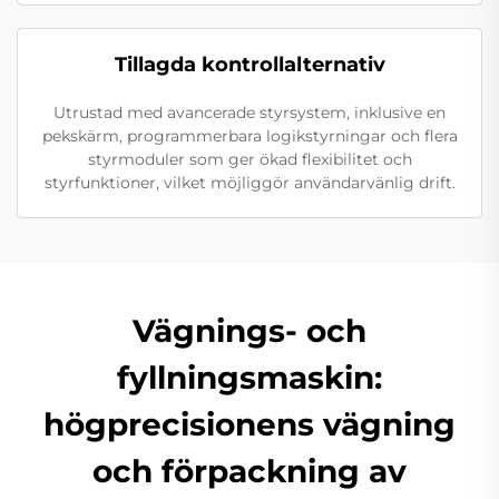
Tillagda kontrollalternativ
Utrustad med avancerade styrsystem, inklusive en
pekskärm, programmerbara logikstyrningar och flera
styrmoduler som ger ökad flexibilitet och
styrfunktioner, vilket möjliggör användarvänlig drift.
Vägnings- och
fyllningsmaskin:
högprecisionens vägning
och förpackning av