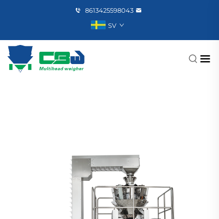
8613425598043
SV