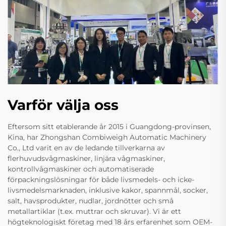
Varför välja oss
Eftersom sitt etablerande år 2015 i Guangdong-provinsen,
Kina, har Zhongshan Combiweigh Automatic Machinery
Co., Ltd varit en av de ledande tillverkarna av
flerhuvudsvågmaskiner, linjära vågmaskiner,
kontrollvågmaskiner och automatiserade
förpackningslösningar för både livsmedels- och icke-
livsmedelsmarknaden, inklusive kakor, spannmål, socker,
salt, havsprodukter, nudlar, jordnötter och små
metallartiklar (t.ex. muttrar och skruvar). Vi är ett
högteknologiskt företag med 18 års erfarenhet som OEM-