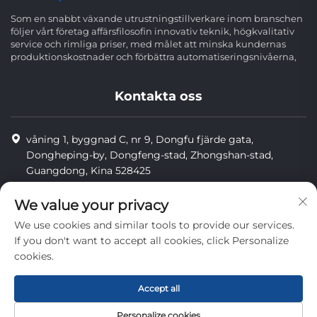
Som en snabbt växande utrustningstillverkare inom branschen
följer vårt företag affärsfilosofin innovativ teknik, högkvalitativ
service och rimliga priser, med målet att minska kundernas
produktionskostnader och förbättra automatiseringsnivåerna,
Kontakta oss
våning 1, byggnad C, nr 9, Dongfu fjärde gata,
Dongheping-by, Dongfeng-stad, Zhongshan-stad,
Guangdong, Kina 528425
8613425598043
We value your privacy
[email protected]
We use cookies and similar tools to provide our services.
If you don't want to accept all cookies, click Personalize
cookies.
Upphovsrätt © Zhongshan Combiweigh Automatic Machinery
Co., Ltd. Alla rättigheter förbehållna.
Accept all
privatliv
Personalize cookies