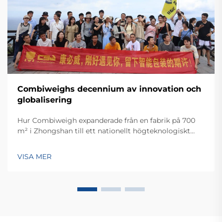
Combiweighs decennium av innovation och
globalisering
Hur Combiweigh expanderade från en fabrik på 700
m² i Zhongshan till ett nationellt högteknologiskt
företag som betjänar över 60 länder. Upptäck deras
intelligenta vägningslösningar – begär idag en global
VISA MER
OEM/ODM-konsultation.