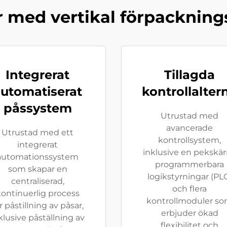
r med vertikal förpacknin
Integrerat
Tillagda
utomatiserat
kontrollalter
påssystem
Utrustad med
avancerade
Utrustad med ett
kontrollsystem,
integrerat
inklusive en pekskä
automationssystem
programmerbara
som skapar en
logikstyrningar (PL
centraliserad,
och flera
ontinuerlig process
kontrollmoduler s
r påstillning av påsar,
erbjuder ökad
klusive påställning av
flexibilitet och