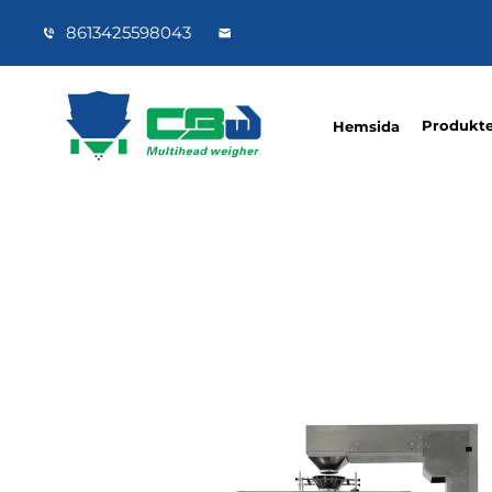
8613425598043
Produkte
Hemsida