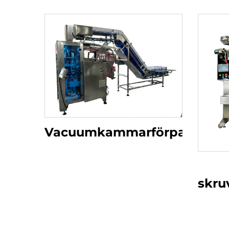
Vacuumkammarförpackning
skru