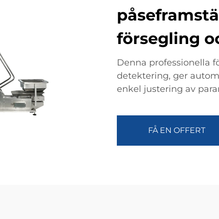
påseframstäl
försegling o
Denna professionella f
detektering, ger auto
enkel justering av para
FÅ EN OFFERT