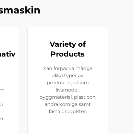
gsmaskin
Variety of
nativ
Products
Kan förpacka många
olika typer av
produkter, såsom
rm,
livsmedel,
byggmaterial, plast och
C)
andra korniga samt
fasta produkter.
om