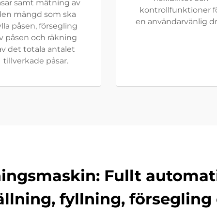
sar samt mätning av
kontrollfunktioner f
den mängd som ska
en användarvänlig dri
ylla påsen, försegling
v påsen och räkning
av det totala antalet
tillverkade påsar.
ningsmaskin: Fullt automati
llning, fyllning, försegling