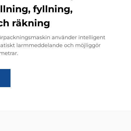
lning, fyllning,
ch räkning
örpackningsmaskin använder intelligent
matiskt larmmeddelande och möjliggör
metrar.