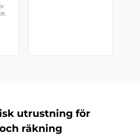
ör
ft.
sk utrustning för
 och räkning