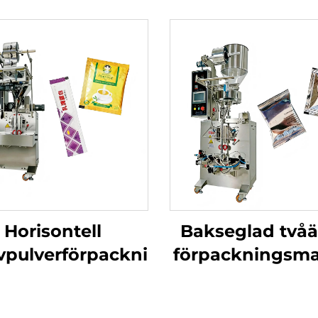
smaskin
Horisontell
Bakseglad två
vpulverförpackningsmaskin
förpackningsma