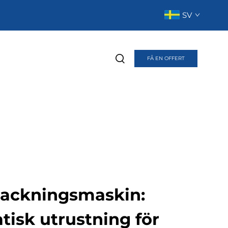
SV
FÅ EN OFFERT
rpackningsmaskin:
tisk utrustning för