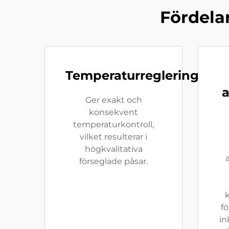
Fördela
Temperaturreglering
a
Ger exakt och
konsekvent
temperaturkontroll,
vilket resulterar i
högkvalitativa
förseglade påsar.
k
fö
in