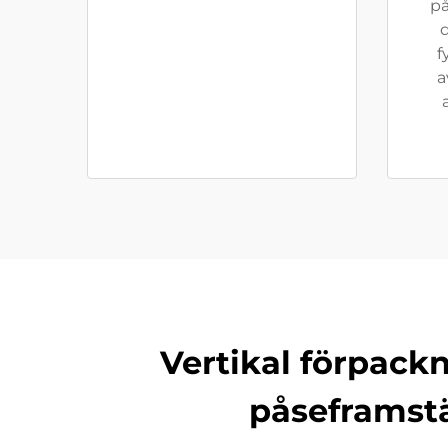
på
f
a
Vertikal förpack
påseframstä