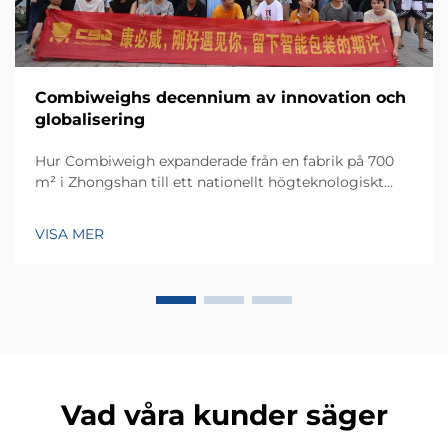
Combiweighs decennium av innovation och
globalisering
Hur Combiweigh expanderade från en fabrik på 700
m² i Zhongshan till ett nationellt högteknologiskt
företag som betjänar över 60 länder. Upptäck deras
intelligenta vägningslösningar – begär idag en global
VISA MER
OEM/ODM-konsultation.
Vad våra kunder säger