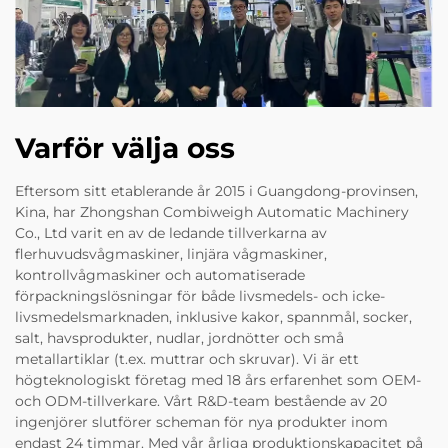
Varför välja oss
Eftersom sitt etablerande år 2015 i Guangdong-provinsen,
Kina, har Zhongshan Combiweigh Automatic Machinery
Co., Ltd varit en av de ledande tillverkarna av
flerhuvudsvågmaskiner, linjära vågmaskiner,
kontrollvågmaskiner och automatiserade
förpackningslösningar för både livsmedels- och icke-
livsmedelsmarknaden, inklusive kakor, spannmål, socker,
salt, havsprodukter, nudlar, jordnötter och små
metallartiklar (t.ex. muttrar och skruvar). Vi är ett
högteknologiskt företag med 18 års erfarenhet som OEM-
och ODM-tillverkare. Vårt R&D-team bestående av 20
ingenjörer slutförer scheman för nya produkter inom
endast 24 timmar. Med vår årliga produktionskapacitet på