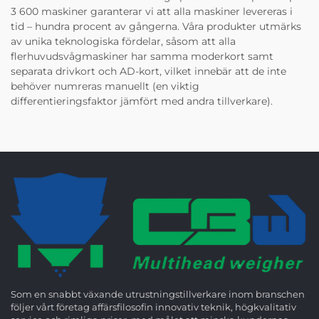
3 600 maskiner garanterar vi att alla maskiner levereras i
tid – hundra procent av gångerna. Våra produkter utmärks
av unika teknologiska fördelar, såsom att alla
flerhuvudsvågmaskiner har samma moderkort samt
separata drivkort och AD-kort, vilket innebär att de inte
behöver numreras manuellt (en viktig
differentieringsfaktor jämfört med andra tillverkare).
Som en snabbt växande utrustningstillverkare inom branschen
följer vårt företag affärsfilosofin innovativ teknik, högkvalitativ