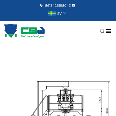
8613425598043
SV