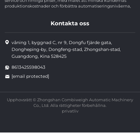
service och rimliga priser, med målet att minska kundernas
produktionskostnader och förbättra automatiseringsnivåerna,
Kontakta oss
våning 1, byggnad C, nr 9, Dongfu fjärde gata,
Dongheping-by, Dongfeng-stad, Zhongshan-stad,
Guangdong, Kina 528425
8613425598043
[email protected]
Upphovsrätt © Zhongshan Combiweigh Automatic Machinery
Co., Ltd. Alla rättigheter förbehållna.
privatliv