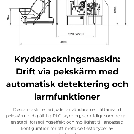
Kryddpackningsmaskin:
Drift via pekskärm med
automatisk detektering och
larmfunktioner
Dessa maskiner erbjuder användaren en lättanvänd
pekskärm och pålitlig PLC-styrning, samtidigt som de ger
en stabil förseglingseffekt och möjlighet till anpassad
konfiguration för att möta de flesta typer av