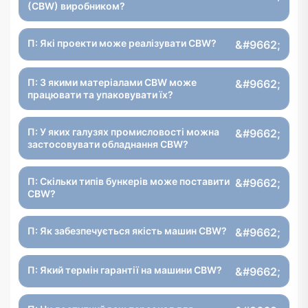
(CBW) виробником?
П: Які проекти може реалізувати CBW?
П: З якими матеріалами CBW може
працювати та упаковувати їх?
П: У яких галузях промисловості можна
застосовувати обладнання CBW?
П: Скільки типів бункерів може поставити
CBW?
П: Як забезпечується якість машин CBW?
П: Який термін гарантії на машини CBW?