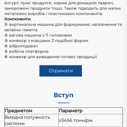
йогурт, пухкі продукти, корми для домашніх тварин,
заморожені продукти тощо. Також підходить для малих
металевих виробів і пластикових компонентів.
Компоненти:
① вертикальна машина для формування, наповнення та
запайки пакетів
② вагова машина з 11 головками
③ конвеєр з ковшами Z-подібної форми
④ віброподавач
⑤ робоча платформа
⑥ конвеєр для виведення готової продукції
Отримати
розрахунок
Вступ
Предметом
Параметр
Вихідна потужність
≥3456 тонн/рік
системи