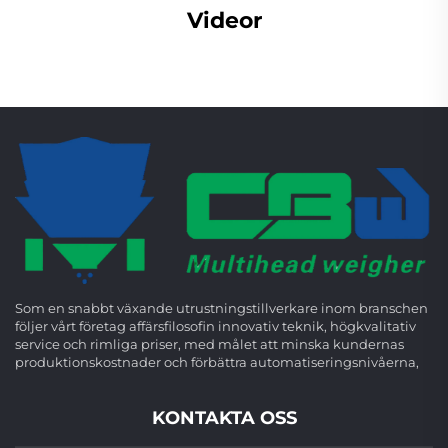
Videor
Som en snabbt växande utrustningstillverkare inom branschen
följer vårt företag affärsfilosofin innovativ teknik, högkvalitativ
service och rimliga priser, med målet att minska kundernas
produktionskostnader och förbättra automatiseringsnivåerna,
KONTAKTA OSS