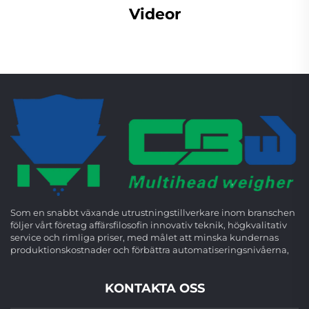
Videor
Som en snabbt växande utrustningstillverkare inom branschen
följer vårt företag affärsfilosofin innovativ teknik, högkvalitativ
service och rimliga priser, med målet att minska kundernas
produktionskostnader och förbättra automatiseringsnivåerna,
KONTAKTA OSS