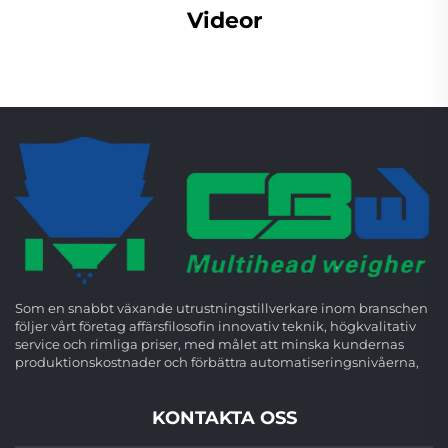
Videor
Som en snabbt växande utrustningstillverkare inom branschen
följer vårt företag affärsfilosofin innovativ teknik, högkvalitativ
service och rimliga priser, med målet att minska kundernas
produktionskostnader och förbättra automatiseringsnivåerna,
KONTAKTA OSS