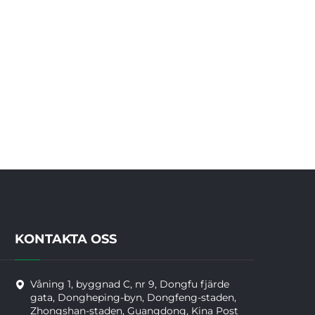
KONTAKTA OSS
Våning 1, byggnad C, nr 9, Dongfu fjärde
gata, Dongheping-byn, Dongfeng-staden,
Zhongshan-staden, Guangdong, Kina Post