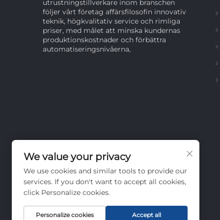
utrustningstillverkare inom branschen
följer vårt företag affärsfilosofin innovativ
teknik, högkvalitativ service och rimliga
priser, med målet att minska kundernas
produktionskostnader och förbättra
automatiseringsnivåerna,
We value your privacy
We use cookies and similar tools to provide our
services. If you don't want to accept all cookies,
click Personalize cookies.
Personalize cookies
Accept all