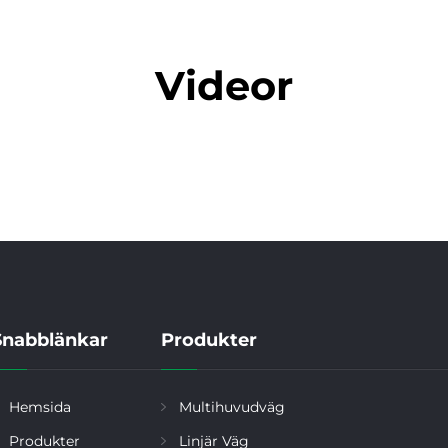
Videor
Snabblänkar
Produkter
Hemsida
Multihuvudväg
Produkter
Linjär Väg