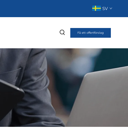
SV
Få ett offertförslag