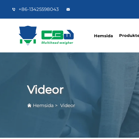
+86-13425598043
Produkte
Hemsida
Videor
Hemsida
>
Videor