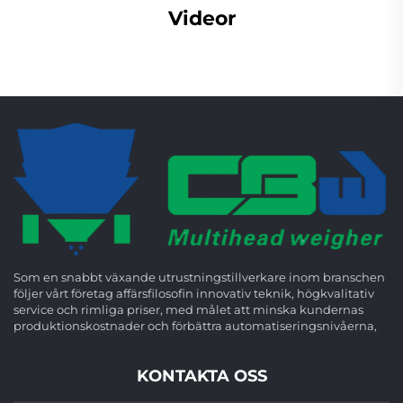
Videor
Som en snabbt växande utrustningstillverkare inom branschen
följer vårt företag affärsfilosofin innovativ teknik, högkvalitativ
service och rimliga priser, med målet att minska kundernas
produktionskostnader och förbättra automatiseringsnivåerna,
KONTAKTA OSS