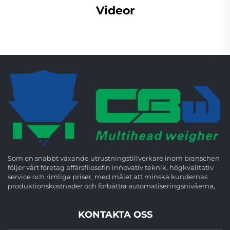
Videor
Som en snabbt växande utrustningstillverkare inom branschen
följer vårt företag affärsfilosofin innovativ teknik, högkvalitativ
service och rimliga priser, med målet att minska kundernas
produktionskostnader och förbättra automatiseringsnivåerna,
KONTAKTA OSS