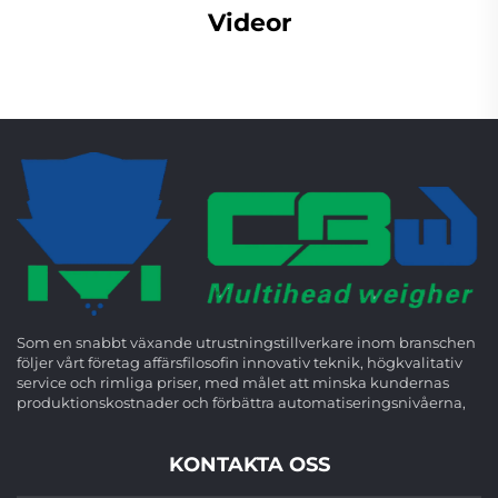
Videor
Som en snabbt växande utrustningstillverkare inom branschen
följer vårt företag affärsfilosofin innovativ teknik, högkvalitativ
service och rimliga priser, med målet att minska kundernas
produktionskostnader och förbättra automatiseringsnivåerna,
KONTAKTA OSS