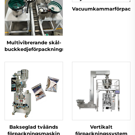
Vacuumkammarförpack
Multivibrerande skål-
buckkedjeförpackningsmaskin
Bakseglad tvåänds
Vertikalt
förpackningsmaskin
förpackningssystem