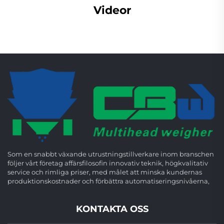
Videor
Som en snabbt växande utrustningstillverkare inom branschen
följer vårt företag affärsfilosofin innovativ teknik, högkvalitativ
service och rimliga priser, med målet att minska kundernas
produktionskostnader och förbättra automatiseringsnivåerna,
KONTAKTA OSS